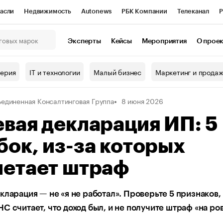
асли
Недвижимость
Autonews
РБК Компании
Телеканал
Р
К Курсы
РБК Life
Тренды
Визионеры
Национальные проекты
Эксперты
Кейсы
Мероприятия
О прое
онный клуб
Исследования
Кредитные рейтинги
Франшизы
Г
терия
IT и технологии
Малый бизнес
Маркетинг и прода
Проверка контрагентов
Политика
Экономика
Бизнес
единенная Консалтинговая Группа
8 июня 2026
ы
вая декларация ИП: 5
ок, из-за которых
летает штраф
кларация — не «я не работал». Проверьте 5 признаков, 
С считает, что доход был, и не получите штраф «на ро