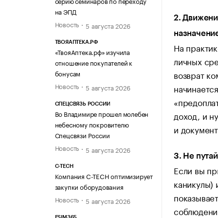
серию семинаров по переходу
на ЭПД
2. Движени
Новость
5 августа 2026
назначение
ТВОЯАПТЕКА.РФ
На практик
«ТвояАптека.рф» изучила
личных сре
отношение покупателей к
возврат ко
бонусам
Новость
начинается
5 августа 2026
«предоплат
СПЕЦСВЯЗЬ РОССИИ
Во Владимире прошел молебен
доход, и н
небесному покровителю
и документ
Спецсвязи России
Новость
5 августа 2026
3. Не пута
C-TECH
Если вы пр
Компания C-TECH оптимизирует
каникулы) 
закупки оборудования
показывает
Новость
5 августа 2026
соблюдении
ESIM365