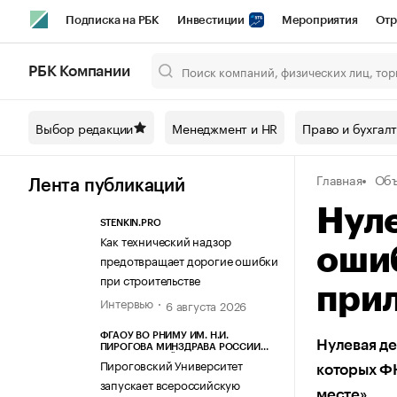
Подписка на РБК
Инвестиции
Мероприятия
Отр
Спорт
Школа управления РБК
РБК Образование
РБ
РБК Компании
Город
Стиль
Крипто
РБК Бизнес-среда
Дискусси
Выбор редакции
Менеджмент и HR
Право и бухгал
Спецпроекты СПб
Конференции СПб
Спецпроекты
Главная
Объ
Технологии и медиа
Финансы
Рынок наличной валют
Лента публикаций
Нуле
STENKIN.PRO
Как технический надзор
ошиб
предотвращает дорогие ошибки
при строительстве
при
Интервью
6 августа 2026
ФГАОУ ВО РНИМУ ИМ. Н.И.
Нулевая де
ПИРОГОВА МИНЗДРАВА РОССИИ
(ПИРОГОВСКИЙ УНИВЕРСИТЕТ)
Пироговский Университет
которых ФН
запускает всероссийскую
месте»