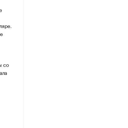
е
ляре.
не
ы со
ала