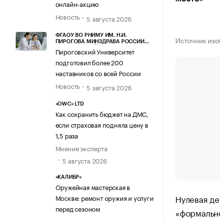
онлайн-акцию
Новость
5 августа 2026
ФГАОУ ВО РНИМУ ИМ. Н.И.
Источник изо
ПИРОГОВА МИНЗДРАВА РОССИИ
(ПИРОГОВСКИЙ УНИВЕРСИТЕТ)
Пироговский Университет
подготовил более 200
наставников со всей России
Новость
5 августа 2026
«OWC» LTD
Как сохранить бюджет на ДМС,
если страховая подняла цену в
1,5 раза
Мнение эксперта
5 августа 2026
«КАЛИБР»
Оружейная мастерская в
Нулевая де
Москве: ремонт оружия и услуги
перед сезоном
«формально