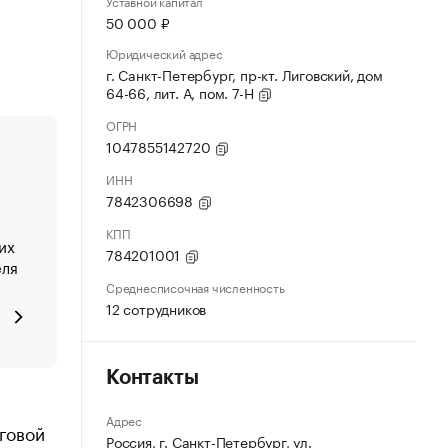
Уставной капитал
50 000 ₽
Юридический адрес
г. Санкт-Петербург, пр-кт. Лиговский, дом
64-66, лит. А, пом. 7-Н
ОГРН
1047855142720
ИНН
7842306698
КПП
их
784201001
еля
Среднесписочная численность
12 сотрудников
Контакты
Адрес
оговой
Россия, г. Санкт-Петербург, ул.