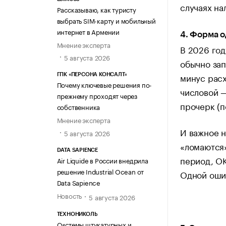
случаях на
Рассказываю, как туристу
выбрать SIM-карту и мобильный
интернет в Армении
4. Форма о
Мнение эксперта
В 2026 год
5 августа 2026
обычно зап
минус расх
ГПК «ПЕРСОНА КОНСАЛТ»
Почему ключевые решения по-
числовой —
прежнему проходят через
прочерк (п
собственника
Мнение эксперта
И важное н
5 августа 2026
«ломаются»
DATA SAPIENCE
период, ОК
Air Liquide в России внедрила
решение Industrial Ocean от
Одной ошиб
Data Sapience
Новость
5 августа 2026
ТЕХНОНИКОЛЬ
Системы штукатурных и