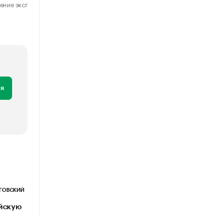
ение эксперта
Мнение эксперта
28 июля 2026
1 августа 202
я
ОГОВСКИЙ
ийскую