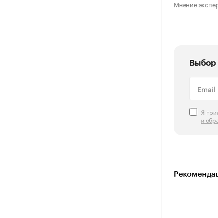
Мнение экспе
Выбор 
Я пр
и обр
Рекомендац