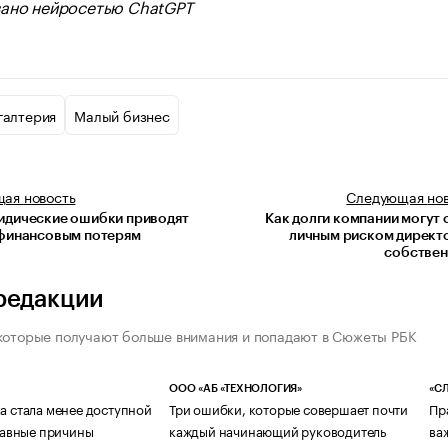
ано нейросетью ChatGPT
галтерия
Малый бизнес
щая
новость
Следующая
но
идические ошибки приводят
Как долги компании могут 
 финансовым потерям
личным риском директ
собствен
редакции
которые получают больше внимания и попадают в Сюжеты РБК
ООО «АБ «ТЕХНОЛОГИЯ»
«СЛ
а стала менее доступной
Три ошибки, которые совершает почти
Пр
главные причины
каждый начинающий руководитель
ва