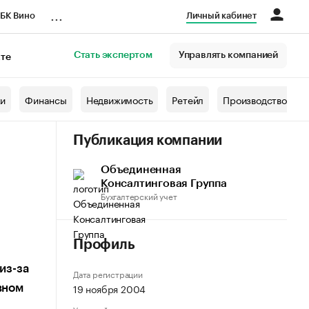
...
БК Вино
Личный кабинет
Стать экспертом
Управлять компанией
кте
азета
жи
Финансы
Недвижимость
Ретейл
Производство
Публикация компании
Объединенная
Консалтинговая Группа
Бухгалтерский учет
Профиль
из-за
Дата регистрации
19 ноября 2004
вном