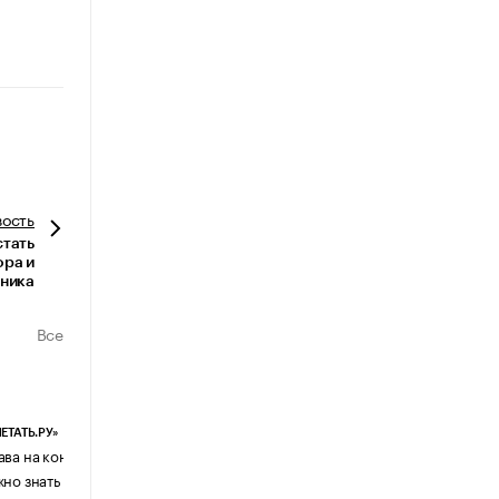
вость
стать
ора и
ника
Все
ЕТАТЬ.РУ»
ЕВЧАТОВ И ПАРТНЕРЫ
ава на контент, созданный ИИ: что
Почему бизнес возвращается с
жно знать бизнесу
мессенджеров к электронной поч