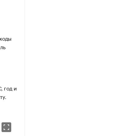
оходы
ель
, год и
ту.