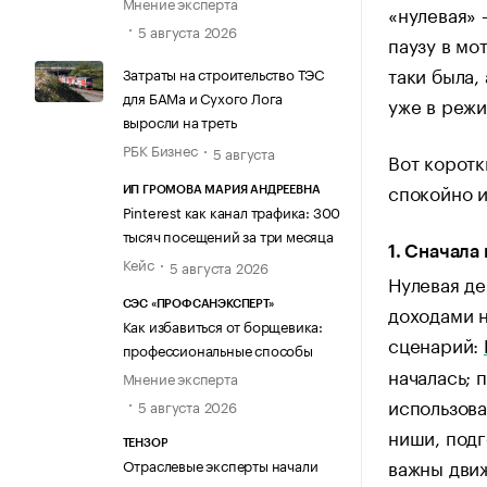
Мнение эксперта
«нулевая» 
5 августа 2026
паузу в мо
таки была,
Затраты на строительство ТЭС
для БАМа и Сухого Лога
уже в режи
выросли на треть
РБК Бизнес
5 августа
Вот коротк
спокойно и
ИП ГРОМОВА МАРИЯ АНДРЕЕВНА
Pinterest как канал трафика: 300
тысяч посещений за три месяца
1. Сначала
Кейс
5 августа 2026
Нулевая де
СЭС «ПРОФСАНЭКСПЕРТ»
доходами н
Как избавиться от борщевика:
сценарий:
профессиональные способы
началась; 
Мнение эксперта
использова
5 августа 2026
ниши, подг
ТЕНЗОР
важны движ
Отраслевые эксперты начали