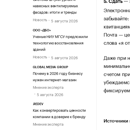
5. Сдать —
навесных вентилируемых
Электронна
фасадов: итоги и тренды
забывайте:
Новость
5 августа 2026
квитанциям
ООО «ДБО»
Почта — це
Ученые НИУ МГСУ предложили
слова «я о
технологию восстановления
зданий
Новость
Даже при н
5 августа 2026
минимальн
GLOBAL MEDIA GROUP
счетом при
Почему в 2026 году бизнесу
нужен интернет-магазин
убеждаемся
Мнение эксперта
фиксируем
5 августа 2026
.REDEV
Как конвертировать ценности
компании в доверие к бренду
Источники 
Мнение эксперта