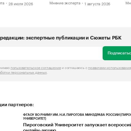
рта
Мнение эксперта
Мн
28 июля 2026
1 августа 2026
редакции: экспертные публикации и Сюжеты РБК
Подписатьс
инимаю
пользовательское соглашение
и соглашаюсь с
правилами использования
аботки персональных данных
.
ии партнеров:
ФГАОУ ВО РНИМУ ИМ. Н.И. ПИРОГОВА МИНЗДРАВА РОССИИ (ПИР
УНИВЕРСИТЕТ)
Пироговский Университет запускает всеросс
онлайн-акцию