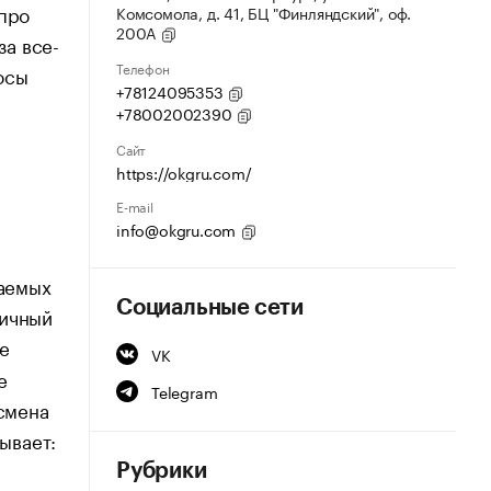
 про
Комсомола, д. 41, БЦ "Финляндский", оф.
200А
за все-
Телефон
росы
+78124095353
+78002002390
Сайт
https://okgru.com/
E-mail
info@okgru.com
ваемых
Социальные сети
пичный
е
VK
е
Telegram
 смена
ывает:
Рубрики