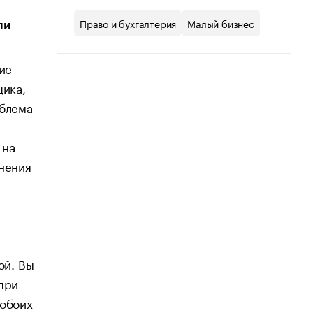
Право и бухгалтерия
Малый бизнес
ли
ие
щика,
облема
 на
снения
ой. Вы
при
 обоих