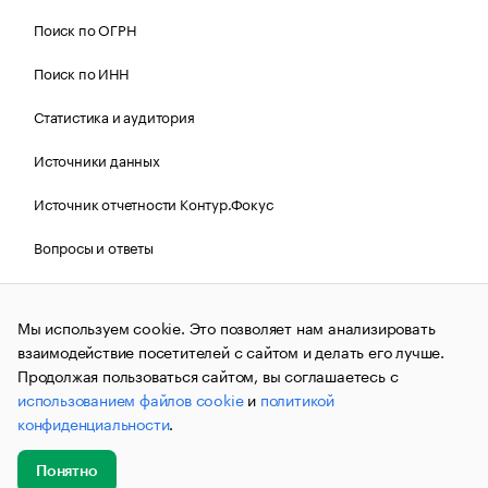
Поиск по ОГРН
Поиск по ИНН
Статистика и аудитория
Источники данных
Источник отчетности Контур.Фокус
Вопросы и ответы
Политика Cookies РБК
Мы используем cookie. Это позволяет нам анализировать
взаимодействие посетителей с сайтом и делать его лучше.
Контактная информация
Редакция
Продолжая пользоваться сайтом, вы соглашаетесь с
использованием файлов cookie
и
политикой
Рассылка РБК Новости
конфиденциальности
.
Информация об ограничениях
Понятно