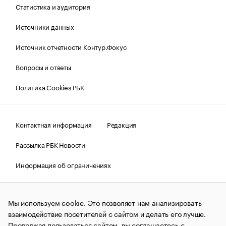
Статистика и аудитория
Источники данных
Источник отчетности Контур.Фокус
Вопросы и ответы
Политика Cookies РБК
Контактная информация
Редакция
Рассылка РБК Новости
Информация об ограничениях
Правовая информация
О соблюдении авторских прав
Мы используем cookie. Это позволяет нам анализировать
© АО «РОСБИЗНЕСКОНСАЛТИНГ»,
1995–2026.
Сообщения
и материалы информационного агентства «РБК»
взаимодействие посетителей с сайтом и делать его лучше.
(зарегистрировано Федеральной службой по надзору в сфере
Продолжая пользоваться сайтом, вы соглашаетесь с