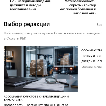
Сон: невидимая эпидемия
Метеозависимость:
дефицита и методы
скрытый триггер
восстановления
миллионов болезней, и
как с ним жить
Выбор редакции
Все
Публикации, которые получают больше внимания и попадают
в Сюжеты РБК
ООО «МАКС ТРАСТ
Почему иностран
дважды и не знае
Мнение эксперт
АССОЦИАЦИЯ ЮРИСТОВ В СФЕРЕ ЛИКВИДАЦИИ И
БАНКРОТСТВА
Договор есть — сделки нет: что ФНС ищет за