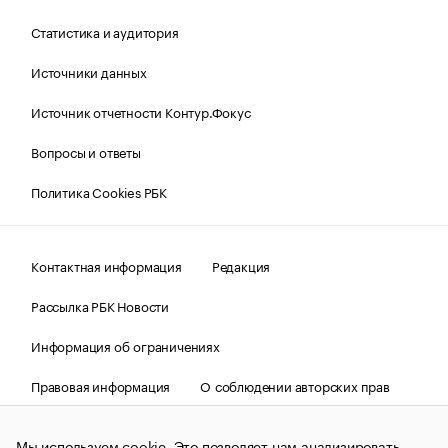
Статистика и аудитория
Источники данных
Источник отчетности Контур.Фокус
Вопросы и ответы
Политика Cookies РБК
Контактная информация
Редакция
Рассылка РБК Новости
Информация об ограничениях
Правовая информация
О соблюдении авторских прав
© АО «РОСБИЗНЕСКОНСАЛТИНГ»,
1995–2026.
Сообщения
и материалы информационного агентства «РБК»
Мы используем cookie. Это позволяет нам анализировать