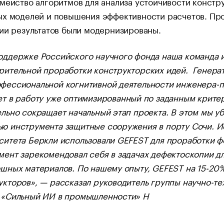
мейство алгоритмов для анализа устойчивости конст
ых моделей и повышения эффективности расчетов. П
ии результатов были модернизированы.
оддержке Российского научного фонда наша команда и
рительной проработки конструкторских идей. Генера
фессиональной когнитивной деятельности инженера-
ет в работу уже оптимизированный по заданным крите
ельно сокращает начальный этап проекта. В этом мы уб
ю инструмента защитные сооружения в порту Сочи. Ис
ситета Беркли использовали GEFEST для проработки 
мент зарекомендовал себя в задачах дефектоскопии д
ошных материалов. По нашему опыту, GEFEST на 15-20
укторов», — рассказал руководитель группы научно-те
 «Сильный ИИ в промышленности» Н