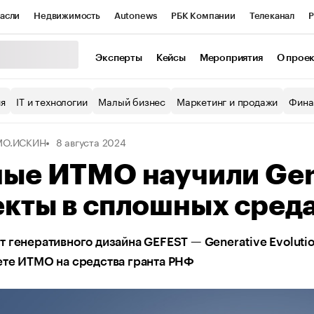
асли
Недвижимость
Autonews
РБК Компании
Телеканал
Р
К Курсы
РБК Life
Тренды
Визионеры
Национальные проекты
Эксперты
Кейсы
Мероприятия
О прое
уб
Исследования
Кредитные рейтинги
Франшизы
Газета
ия
IT и технологии
Малый бизнес
Маркетинг и продажи
Фина
Проверка контрагентов
Политика
Экономика
Бизнес
МО.ИСКИН
8 августа 2024
ы
ные ИТМО научили Gen
екты в сплошных сред
 генеративного дизайна GEFEST — Generative Evolutio
ете ИТМО на средства гранта РНФ