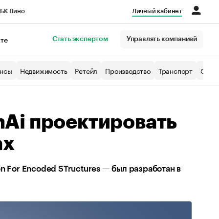
БК Вино
Личный кабинет
Город
Стать экспертом
Управлять компанией
кте
нсы
Недвижимость
Ретейл
Производство
Транспорт
Образ
Ai проектировать
ах
n For Encoded STructures — был разработан в