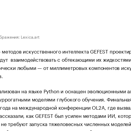
бражения: Lexica.art
методов искусственного интеллекта GEFEST проектир
дут взаимодействовать с обтекающими их жидкостями
тически любыми — от миллиметровых компонентов иск
в.
ализован на языке Python и оснащен эволюционными 
уррогатными моделями глубокого обучения. Финальна
года на международной конференции OL2A, где вызва
ссказали, как GEFEST был усилен методами ИИ, кото
 не требуют запуска тяжеловесных численных моделей.