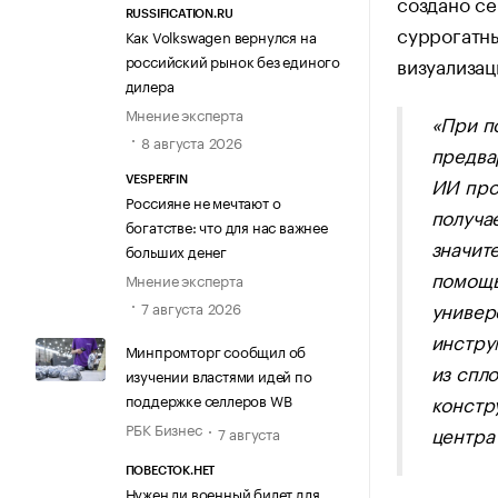
создано се
RUSSIFICATION.RU
суррогатн
Как Volkswagen вернулся на
российский рынок без единого
визуализац
дилера
Мнение эксперта
«При п
8 августа 2026
предва
ИИ про
VESPERFIN
Россияне не мечтают о
получа
богатстве: что для нас важнее
значит
больших денег
помощь
Мнение эксперта
универ
7 августа 2026
инстру
Минпромторг сообщил об
из спл
изучении властями идей по
констр
поддержке селлеров WB
РБК Бизнес
центра
7 августа
ПОВЕСТОК.НЕТ
Нужен ли военный билет для