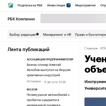
Подписка на РБК
Инвестиции
Мероприятия
Отр
Спорт
Школа управления РБК
РБК Образование
РБ
РБК Компании
Стиль
Крипто
РБК Бизнес-среда
Дискуссионный кл
Выбор редакции
Менеджмент и HR
Право и бухгалтер
Спецпроекты СПб
Конференции СПб
Спецпроекты
Главная
ИТ
Технологии и медиа
Финансы
Рынок наличной валют
Лента публикаций
Уче
АССОЦИАЦИЯ ПРЕДПРИНИМАТЕЛЕЙ
Бизнес-спикер Алексей
объ
Жолобов выступил на Форуме
креативных индустрий
Интервью
8 августа 2026
Инструмент
Университ
RULIZOR
Почему рынок автомобилей с
пробегом нуждается в
независимой проверке