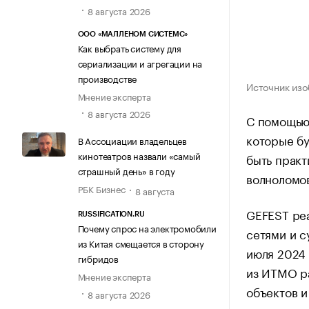
8 августа 2026
ООО «МАЛЛЕНОМ СИСТЕМС»
Как выбрать систему для
сериализации и агрегации на
производстве
Источник изо
Мнение эксперта
8 августа 2026
С помощью 
которые бу
В Ассоциации владельцев
кинотеатров назвали «самый
быть прак
страшный день» в году
волноломо
РБК Бизнес
8 августа
GEFEST ре
RUSSIFICATION.RU
Почему спрос на электромобили
сетями и с
из Китая смещается в сторону
июля 2024 
гибридов
из ИТМО ра
Мнение эксперта
объектов и
8 августа 2026