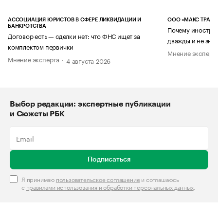
АССОЦИАЦИЯ ЮРИСТОВ В СФЕРЕ ЛИКВИДАЦИИ И
ООО «МАКС ТРАСТ
БАНКРОТСТВА
Почему иностран
Договор есть — сделки нет: что ФНС ищет за
дважды и не знае
комплектом первички
Мнение эксперт
Мнение эксперта
4 августа 2026
Выбор редакции: экспертные публикации
и Сюжеты РБК
Подписаться
Я принимаю
пользовательское соглашение
и соглашаюсь
с
правилами использования и обработки персональных данных
.