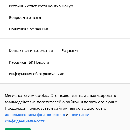
Источник отчетности Контур.Фокус
Вопросы и ответы
Политика Cookies РБК
Контактная информация
Редакция
Рассылка РБК Новости
Информация об ограничениях
Правовая информация
О соблюдении авторских прав
Мы используем cookie. Это позволяет нам анализировать
© АО «РОСБИЗНЕСКОНСАЛТИНГ»,
1995–2026.
Сообщения
и материалы информационного агентства «РБК»
взаимодействие посетителей с сайтом и делать его лучше.
(зарегистрировано Федеральной службой по надзору в сфере
Продолжая пользоваться сайтом, вы соглашаетесь с
связи, информационных технологий и массовых
использованием файлов cookie
и
политикой
коммуникаций (Роскомнадзор) 09.12.2015 за номером ИА
№ФС77-63848) сопровождаются пометкой «РБК». Отдельные
конфиденциальности
.
публикации могут содержать информацию,
не предназначенную для пользователей