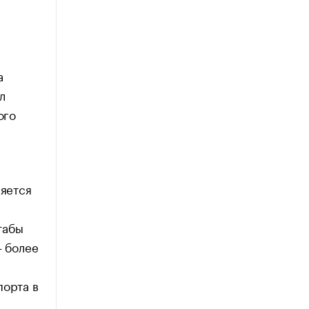
а
л
ого
яется
табы
— более
порта в