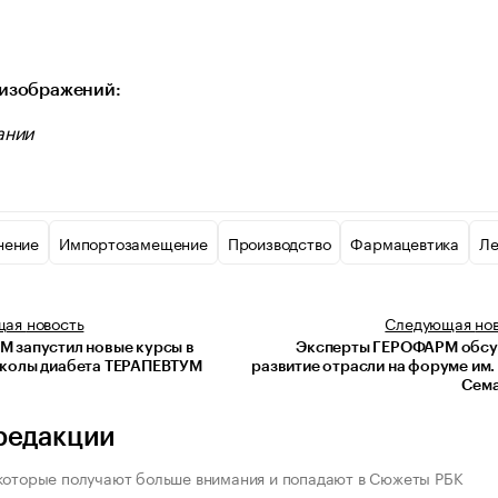
изображений:
ании
нение
Импортозамещение
Производство
Фармацевтика
Ле
щая
новость
Следующая
но
 запустил новые курсы в
Эксперты ГЕРОФАРМ обсу
колы диабета ТЕРАПЕВТУМ
развитие отрасли на форуме им. 
Сем
редакции
которые получают больше внимания и попадают в Сюжеты РБК