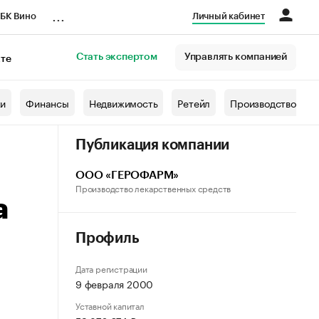
...
БК Вино
Личный кабинет
Стать экспертом
Управлять компанией
кте
азета
жи
Финансы
Недвижимость
Ретейл
Производство
Публикация компании
ООО «ГЕРОФАРМ»
Производство лекарственных средств
а
Профиль
Дата регистрации
9 февраля 2000
Уставной капитал