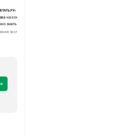
ЕТАТЬ.РУ»
ЕВЧАТОВ И ПАРТНЕРЫ
ава на контент, созданный ИИ: что
Почему бизнес возвращается с
жно знать бизнесу
мессенджеров к электронной поч
ение эксперта
Мнение эксперта
28 июля 2026
1 августа 202
я