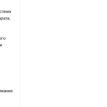
истема
рата.
ого
и
имание