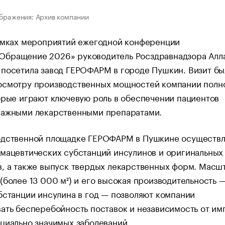
бражения: Архив компании
рамках мероприятий ежегодной конференции
бращение 2026» руководитель Росздравнадзора Алл
 посетила завод ГЕРОФАРМ в городе Пушкин. Визит бы
осмотру производственных мощностей компании полн
орые играют ключевую роль в обеспечении пациентов
важными лекарственными препаратами.
одственной площадке ГЕРОФАРМ в Пушкине осуществл
мацевтических субстанций инсулинов и оригинальных
, а также выпуск твердых лекарственных форм. Масш
(более 13 000 м²) и его высокая производительность 
бстанции инсулина в год — позволяют компании
ать бесперебойность поставок и независимость от им
циально значимых заболеваний.