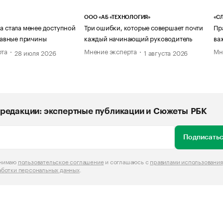
ООО «АБ «ТЕХНОЛОГИЯ»
«СЛ
а стала менее доступной
Три ошибки, которые совершает почти
Пр
главные причины
каждый начинающий руководитель
ва
рта
Мнение эксперта
Мн
28 июля 2026
1 августа 2026
редакции: экспертные публикации и Сюжеты РБК
Подписатьс
инимаю
пользовательское соглашение
и соглашаюсь с
правилами использования
аботки персональных данных
.