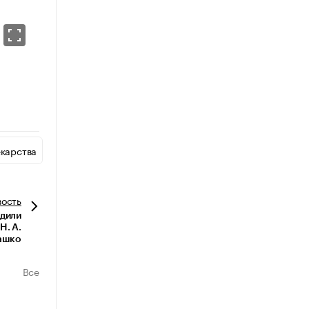
карства
вость
дили
Н. А.
ашко
Все