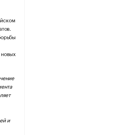
ийском
атов.
борьбы
 новых
ечение
мента
ляет
ей и