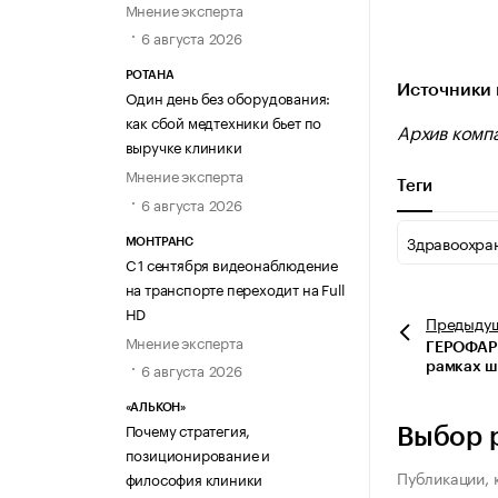
Мнение эксперта
6 августа 2026
РОТАНА
Источники 
Один день без оборудования:
как сбой медтехники бьет по
Архив комп
выручке клиники
Мнение эксперта
Теги
6 августа 2026
Здравоохра
МОНТРАНС
С 1 сентября видеонаблюдение
на транспорте переходит на Full
HD
Предыду
Мнение эксперта
ГЕРОФАРМ
6 августа 2026
рамках ш
«АЛЬКОН»
Почему стратегия,
Выбор 
позиционирование и
Публикации, 
философия клиники