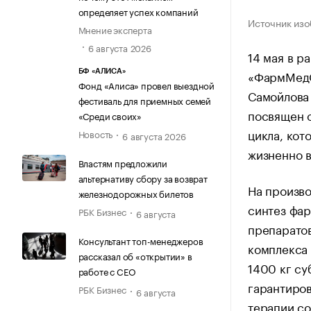
определяет успех компаний
Источник изо
Мнение эксперта
6 августа 2026
14 мая в 
«ФармМедО
БФ «АЛИСА»
Фонд «Алиса» провел выездной
Самойлова
фестиваль для приемных семей
посвящен 
«Среди своих»
цикла, кот
Новость
6 августа 2026
жизненно 
Властям предложили
альтернативу сбору за возврат
На произв
железнодорожных билетов
синтез фар
РБК Бизнес
6 августа
препаратов
Консультант топ-менеджеров
комплекса 
рассказал об «открытии» в
1400 кг су
работе с CEO
гарантиров
РБК Бизнес
6 августа
терапии со