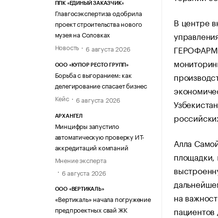
ППК «ЕДИНЫЙ ЗАКАЗЧИК»
Главгосэкспертиза одобрила
В центре в
проект строительства нового
управления
музея на Соловках
Новость
ГЕРОФАРМ 
6 августа 2026
мониторинг
ООО «КУПОР РЕСТО ГРУПП»
Борьба с выгоранием: как
производст
делегирование спасает бизнес
экономичес
Кейс
6 августа 2026
Узбекистан
российских
АРХАНГЕЛ
Минцифры запустило
автоматическую проверку ИТ-
Алла Само
аккредитаций компаний
площадки, 
Мнение эксперта
выстроенну
6 августа 2026
дальнейшем
ООО «ВЕРТИКАЛЬ»
на важнос
«Вертикаль» начала погружение
пациентов
предпроектных свай ЖК