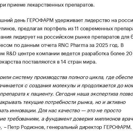
при приеме лекарственных препаратов.
яшний день ГЕРОФАРМ удерживает лидерство на росс
линов, предлагая портфель из 11 современных препар
ания лидирует на российском рынке препаратов для 
есом по данным отчета RNC Pharma за 2025 год. В
м R&D центре компании ведется разработка более 20
екарства поставляются в 14 стран мира.
или систему производства полного цикла, где обесп
ачинается с создания молекулы и продолжается до мо
препарата к пациенту. Сегодня наша экспертиза позво
закрывать текущие потребности рынка, но и активно
ать инновации. Для нас качество — это не просто
ие требованиям, а фундамент доверия миллионов врач
,
–
Петр Родионов, генеральный директор ГЕРОФАРМ.