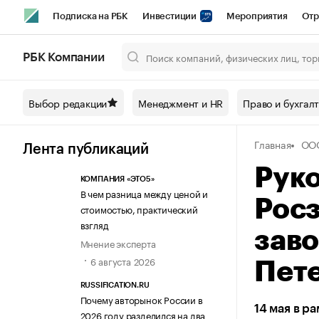
Подписка на РБК
Инвестиции
Мероприятия
Отр
Спорт
Школа управления РБК
РБК Образование
РБ
РБК Компании
Город
Стиль
Крипто
РБК Бизнес-среда
Дискусси
Выбор редакции
Менеджмент и HR
Право и бухгал
Спецпроекты СПб
Конференции СПб
Спецпроекты
Главная
ОО
Технологии и медиа
Финансы
Рынок наличной валют
Лента публикаций
Рук
КОМПАНИЯ «ЭТО5»
В чем разница между ценой и
Рос
стоимостью, практический
взгляд
зав
Мнение эксперта
6 августа 2026
Пет
RUSSIFICATION.RU
Почему авторынок России в
14 мая в р
2026 году разделился на два