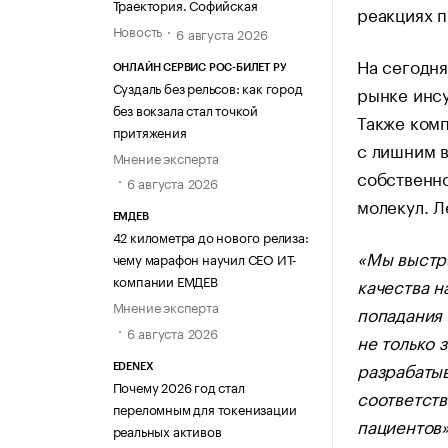
Траектория. Софийская
реакциях 
Новость
6 августа 2026
На сегодн
ОНЛАЙН СЕРВИС РОС-БИЛЕТ РУ
Суздаль без рельсов: как город
рынке инсу
без вокзала стал точкой
Также комп
притяжения
с лишним в
Мнение эксперта
собственно
6 августа 2026
молекул. Л
ЕМДЕВ
42 километра до нового релиза:
«Мы выстро
чему марафон научил СЕО ИТ-
компании ЕМДЕВ
качества н
Мнение эксперта
попадания 
6 августа 2026
не только 
разрабатыв
EDENEX
Почему 2026 год стал
соответств
переломным для токенизации
пациентов»
реальных активов