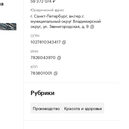
59 372 074 ₽
ла
Юридический адрес
г. Санкт-Петербург, вн.тер.г.
муниципальный округ Владимирский
округ, ул. Звенигородская, д. 9
ОГРН
1027810343417
ИНН
7826043970
КПП
783801001
Рубрики
Производство
Красота и здоровье