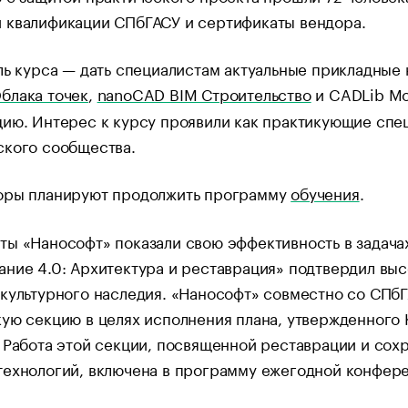
 квалификации СПбГАСУ и сертификаты вендора.
ль курса — дать специалистам актуальные прикладные
блака точек
,
nanoCAD BIM Строительство
и CADLib Мо
ию. Интерес к курсу проявили как практикующие спец
ского сообщества.
оры планируют продолжить программу
обучения
.
ы «Нанософт» показали свою эффективность в задача
ние 4.0: Архитектура и реставрация» подтвердил вы
культурного наследия. «Нанософт» совместно со СПб
кую секцию в целях исполнения плана, утвержденного
 Работа этой секции, посвященной реставрации и сох
технологий, включена в программу ежегодной конф