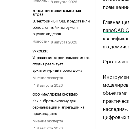
Новость
8 августа 2026
повышении
КОНСАЛТИНГОВАЯ КОМПАНИЯ
BITOBE
Главная це
В Лектории BITOBE представили
обновленный инструмент
nanoCAD О
оценки лидеров
квалификац
Новость
8 августа 2026
академиче
VPROEKTE
Управление строительством: как
Организат
студия реализует
архитектурный проект дома
Инструмент
Мнение эксперта
моделирова
8 августа 2026
объектами 
ООО «МАЛЛЕНОМ СИСТЕМС»
практичес
Как выбрать систему для
сериализации и агрегации на
наследия».
производстве
цифровых 
Мнение эксперта
8 августа 2026