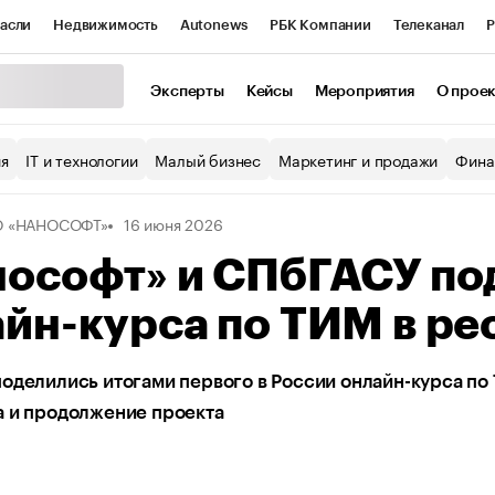
асли
Недвижимость
Autonews
РБК Компании
Телеканал
Р
К Курсы
РБК Life
Тренды
Визионеры
Национальные проекты
Эксперты
Кейсы
Мероприятия
О прое
уб
Исследования
Кредитные рейтинги
Франшизы
Газета
ия
IT и технологии
Малый бизнес
Маркетинг и продажи
Фина
Проверка контрагентов
Политика
Экономика
Бизнес
О «НАНОСОФТ»
16 июня 2026
ы
ософт» и СПбГАСУ по
йн-курса по ТИМ в ре
оделились итогами первого в России онлайн-курса по 
а и продолжение проекта