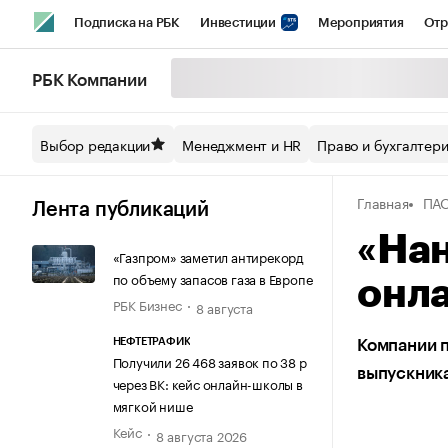
Подписка на РБК
Инвестиции
Мероприятия
Отр
Спорт
Школа управления РБК
РБК Образование
РБ
РБК Компании
Стиль
Крипто
РБК Бизнес-среда
Дискуссионный кл
Выбор редакции
Менеджмент и HR
Право и бухгалтер
Спецпроекты СПб
Конференции СПб
Спецпроекты
Главная
ПА
Технологии и медиа
Финансы
Рынок наличной валют
Лента публикаций
«Нан
«Газпром» заметил антирекорд
по объему запасов газа в Европе
онла
РБК Бизнес
8 августа
НЕФТЕТРАФИК
Компании п
Получили 26 468 заявок по 38 р
выпускник
через ВК: кейс онлайн-школы в
мягкой нише
Кейс
8 августа 2026