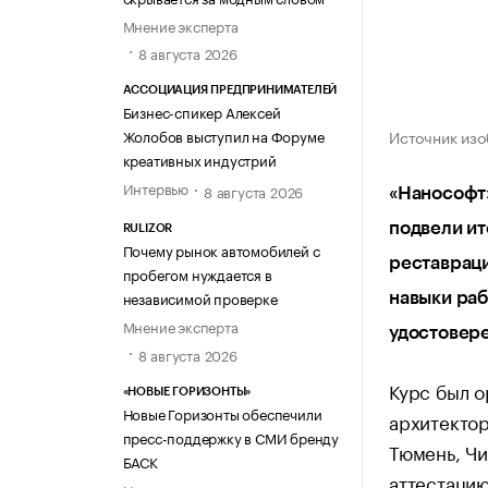
Мнение эксперта
8 августа 2026
АССОЦИАЦИЯ ПРЕДПРИНИМАТЕЛЕЙ
Бизнес-спикер Алексей
Источник изо
Жолобов выступил на Форуме
креативных индустрий
Интервью
8 августа 2026
«Нанософт
подвели ит
RULIZOR
Почему рынок автомобилей с
реставраци
пробегом нуждается в
независимой проверке
навыки раб
Мнение эксперта
удостовере
8 августа 2026
Курс был о
«НОВЫЕ ГОРИЗОНТЫ»
Новые Горизонты обеспечили
архитектор
пресс-поддержку в СМИ бренду
Тюмень, Чи
БАСК
аттестацию