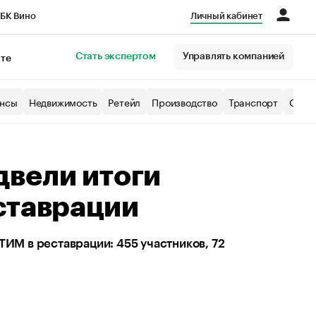
БК Вино
Личный кабинет
Город
Стать экспертом
Управлять компанией
кте
нсы
Недвижимость
Ретейл
Производство
Транспорт
Образ
двели итоги
ставрации
ТИМ в реставрации: 455 участников, 72