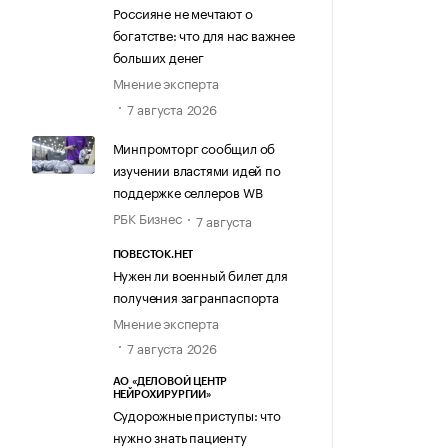
Россияне не мечтают о
богатстве: что для нас важнее
больших денег
Мнение эксперта
7 августа 2026
Минпромторг сообщил об
изучении властями идей по
поддержке селлеров WB
РБК Бизнес
7 августа
ПОВЕСТОК.НЕТ
Нужен ли военный билет для
получения загранпаспорта
Мнение эксперта
7 августа 2026
АО «ДЕЛОВОЙ ЦЕНТР
НЕЙРОХИРУРГИИ»
Судорожные приступы: что
нужно знать пациенту