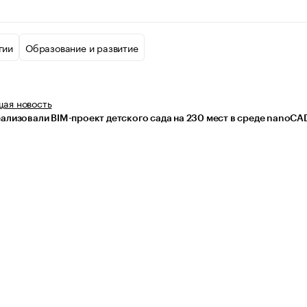
гии
Образование и развитие
щая
новость
еализовали BIM-проект детского сада на 230 мест в среде nanoCA