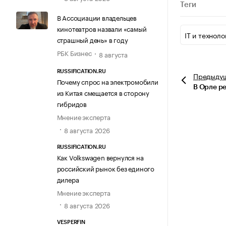
Теги
В Ассоциации владельцев
кинотеатров назвали «самый
IT и техноло
страшный день» в году
РБК Бизнес
8 августа
RUSSIFICATION.RU
Предыду
Почему спрос на электромобили
В Орле р
из Китая смещается в сторону
гибридов
Мнение эксперта
8 августа 2026
RUSSIFICATION.RU
Как Volkswagen вернулся на
российский рынок без единого
дилера
Мнение эксперта
8 августа 2026
VESPERFIN