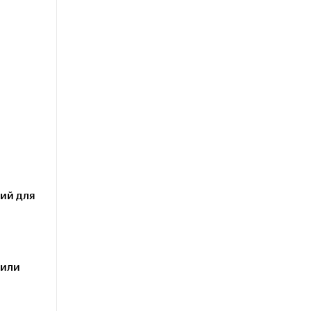
ий для
чили