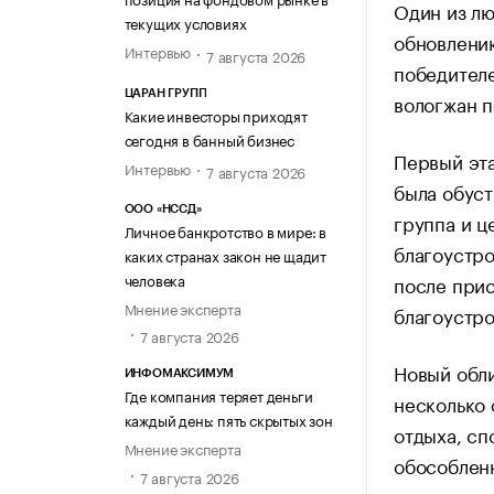
Один из л
текущих условиях
обновлению
Интервью
7 августа 2026
победителе
ЦАРАН ГРУПП
вологжан п
Какие инвесторы приходят
сегодня в банный бизнес
Первый эта
Интервью
7 августа 2026
была обуст
ООО «НССД»
группа и ц
Личное банкротство в мире: в
благоустро
каких странах закон не щадит
человека
после при
Мнение эксперта
благоустро
7 августа 2026
Новый обли
ИНФОМАКСИМУМ
Где компания теряет деньги
несколько 
каждый день: пять скрытых зон
отдыха, сп
Мнение эксперта
обособленн
7 августа 2026