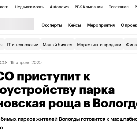
асли
Недвижимость
Autonews
РБК Компании
Телеканал
Р
К Курсы
РБК Life
Тренды
Визионеры
Национальные проекты
Эксперты
Кейсы
Мероприятия
О прое
уб
Исследования
Кредитные рейтинги
Франшизы
Газета
ия
IT и технологии
Малый бизнес
Маркетинг и продажи
Фина
Проверка контрагентов
Политика
Экономика
Бизнес
РСО
18 апреля 2025
ы
О приступит к
оустройству парка
овская роща в Вологд
бимых парков жителей Вологды готовится к масштабн
ю