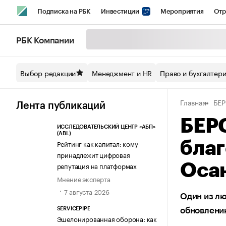
Подписка на РБК
Инвестиции
Мероприятия
Отр
Спорт
Школа управления РБК
РБК Образование
РБ
РБК Компании
Стиль
Крипто
РБК Бизнес-среда
Дискуссионный кл
Выбор редакции
Менеджмент и HR
Право и бухгалтер
Спецпроекты СПб
Конференции СПб
Спецпроекты
Главная
БЕ
Технологии и медиа
Финансы
Рынок наличной валют
Лента публикаций
БЕРС
ИССЛЕДОВАТЕЛЬСКИЙ ЦЕНТР «АБП»
(ABL)
Рейтинг как капитал: кому
благ
принадлежит цифровая
репутация на платформах
Осан
Мнение эксперта
7 августа 2026
Один из лю
SERVICEPIPE
обновлени
Эшелонированная оборона: как