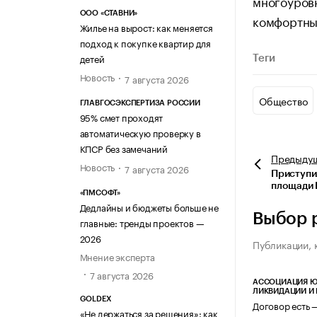
многоуров
ООО «СТАВНИ»
комфортны
Жилье на вырост: как меняется
подход к покупке квартир для
детей
Теги
Новость
7 августа 2026
Общество
ГЛАВГОСЭКСПЕРТИЗА РОССИИ
95% смет проходят
автоматическую проверку в
КПСР без замечаний
Предыду
Новость
7 августа 2026
Приступи
площади 
«ПМСОФТ»
Дедлайны и бюджеты больше не
Выбор 
главные: тренды проектов —
2026
Публикации, 
Мнение эксперта
7 августа 2026
АССОЦИАЦИЯ Ю
ЛИКВИДАЦИИ И
GOLDEX
Договор есть 
«Не держаться за решения»: как