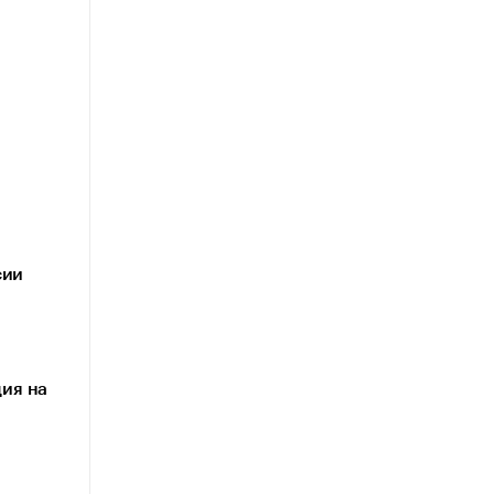
сии
ция на