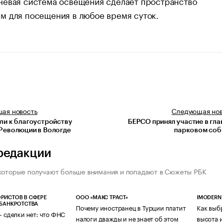
невая система освещения сделает пространство
м для посещения в любое время суток.
щая
новость
Следующая
но
ли к благоустройству
БЕРСО принял участие в гл
Революции в Вологде
парковом соб
редакции
которые получают больше внимания и попадают в Сюжеты РБК
РИСТОВ В СФЕРЕ
ООО «МАКС ТРАСТ»
IMODERN
 БАНКРОТСТВА
Почему иностранец в Турции платит
Как выб
— сделки нет: что ФНС
налоги дважды и не знает об этом
высота 