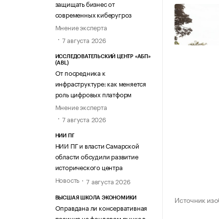
защищать бизнес от
современных киберугроз
Мнение эксперта
7 августа 2026
ИССЛЕДОВАТЕЛЬСКИЙ ЦЕНТР «АБП»
(ABL)
От посредника к
инфраструктуре: как меняется
роль цифровых платформ
Мнение эксперта
7 августа 2026
НИИ ПГ
НИИ ПГ и власти Самарской
области обсудили развитие
исторического центра
Новость
7 августа 2026
Источник изо
ВЫСШАЯ ШКОЛА ЭКОНОМИКИ
Оправдана ли консервативная
позиция на фондовом рынке в