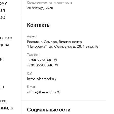
ому
Среднесписочная численность
25 сотрудников
тал
700
Контакты
Адрес
 парке
Россия, г. Самара, бизнес-центр
дная
"Панорама", ул. Скляренко д. 26, 1 этаж
Телефон
и,
+78462754646
+78005506846
Сайт
https://bersorf.ru/
на
E-mail
office@bersorf.ru
жки,
ным, а
Социальные сети