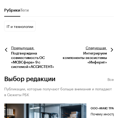
Рубрики
Теги
IT и технологии
Предыдущая
Следующая
Подтверждена
Интегрируем
совместимость ОС
компоненты экосистемы
«МСВСфера» 9 с
«Инферит»
системой «АССИСТЕНТ»
Выбор редакции
Все
Публикации, которые получают больше внимания и попадают
в Сюжеты РБК
ООО «МАКС ТРАСТ
Почему иностран