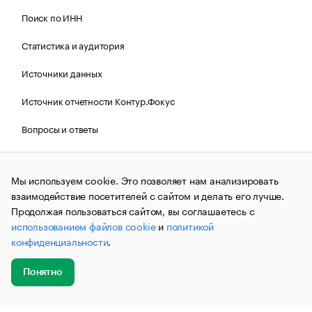
Поиск по ИНН
Статистика и аудитория
Источники данных
Источник отчетности Контур.Фокус
Вопросы и ответы
Политика Cookies РБК
Мы используем cookie. Это позволяет нам анализировать
взаимодействие посетителей с сайтом и делать его лучше.
Контактная информация
Редакция
Продолжая пользоваться сайтом, вы соглашаетесь с
использованием файлов cookie
и
политикой
Рассылка РБК Новости
конфиденциальности
.
Информация об ограничениях
Понятно
Правовая информация
О соблюдении авторских прав
Добавить
Главное
Эксперты
Кейсы
Мероприятия
новость