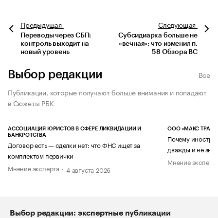
Предыдущая
Следующая
Переводы через СБП:
Субсидиарка больше не
контроль выходит на
«вечная»: что изменил п.
новый уровень
58 Обзора ВС
Выбор редакции
Все
Публикации, которые получают больше внимания и попадают
в Сюжеты РБК
АССОЦИАЦИЯ ЮРИСТОВ В СФЕРЕ ЛИКВИДАЦИИ И
ООО «МАКС ТРАСТ
БАНКРОТСТВА
Почему иностран
Договор есть — сделки нет: что ФНС ищет за
дважды и не знае
комплектом первички
Мнение эксперт
Мнение эксперта
4 августа 2026
Выбор редакции: экспертные публикации