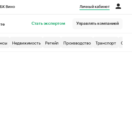
БК Вино
Личный кабинет
Город
Стать экспертом
Управлять компанией
кте
нсы
Недвижимость
Ретейл
Производство
Транспорт
Образ