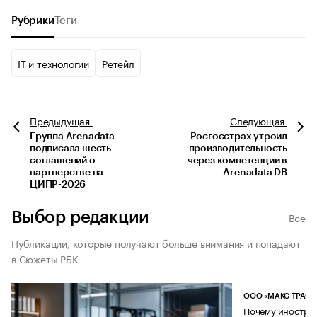
Рубрики
Теги
IT и технологии
Ретейл
Предыдущая
Следующая
Группа Arenadata
Росгосстрах утроил
подписала шесть
производительность
соглашений о
через компетенции в
партнерстве на
Arenadata DB
ЦИПР-2026
Выбор редакции
Все
Публикации, которые получают больше внимания и попадают
в Сюжеты РБК
ООО «МАКС ТРАСТ
Почему иностран