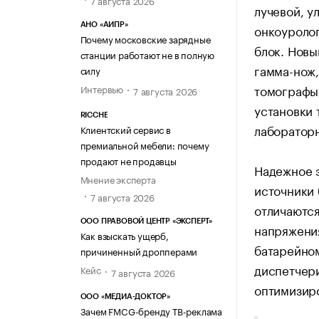
лучевой, у
АНО «АИПР»
онкоуроло
Почему московские зарядные
блок. Нов
станции работают не в полную
гамма-нож
силу
томографы,
Интервью
7 августа 2026
установки 
RICCHE
лаборатор
Клиентский сервис в
премиальной мебели: почему
продают не продавцы
Надежное 
Мнение эксперта
источники
7 августа 2026
отличаютс
ООО ПРАВОВОЙ ЦЕНТР «ЭКСПЕРТ»
напряжения
Как взыскать ущерб,
батарейном
причиненный дропперами
диспетчери
Кейс
7 августа 2026
оптимизиро
ООО «МЕДИА-ДОКТОР»
Зачем FMCG-бренду ТВ-реклама