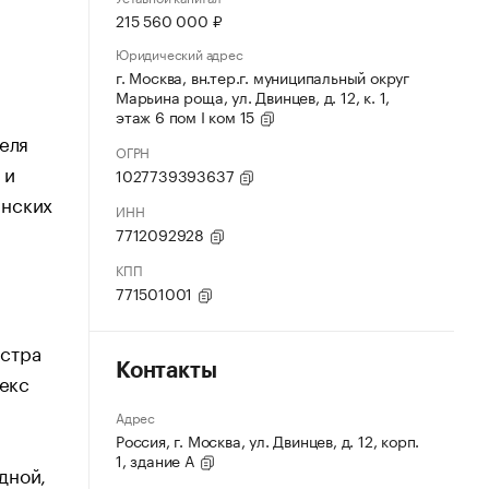
215 560 000 ₽
Юридический адрес
г. Москва, вн.тер.г. муниципальный округ
Марьина роща, ул. Двинцев, д. 12, к. 1,
этаж 6 пом I ком 15
еля
ОГРН
 и
1027739393637
инских
ИНН
7712092928
КПП
771501001
истра
Контакты
екс
Адрес
Россия, г. Москва, ул. Двинцев, д. 12, корп.
1, здание А
дной,