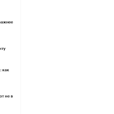
 важнее
нту
: как
т не в