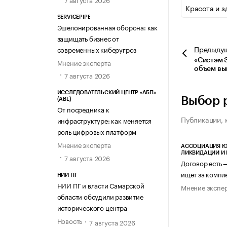
Красота и з
SERVICEPIPE
Эшелонированная оборона: как
защищать бизнес от
Предыду
современных киберугроз
«Систэм Э
Мнение эксперта
объем вы
7 августа 2026
ИССЛЕДОВАТЕЛЬСКИЙ ЦЕНТР «АБП»
Выбор 
(ABL)
От посредника к
Публикации, 
инфраструктуре: как меняется
роль цифровых платформ
Мнение эксперта
АССОЦИАЦИЯ Ю
ЛИКВИДАЦИИ И
7 августа 2026
Договор есть 
ищет за компл
НИИ ПГ
НИИ ПГ и власти Самарской
Мнение экспе
области обсудили развитие
исторического центра
Новость
7 августа 2026