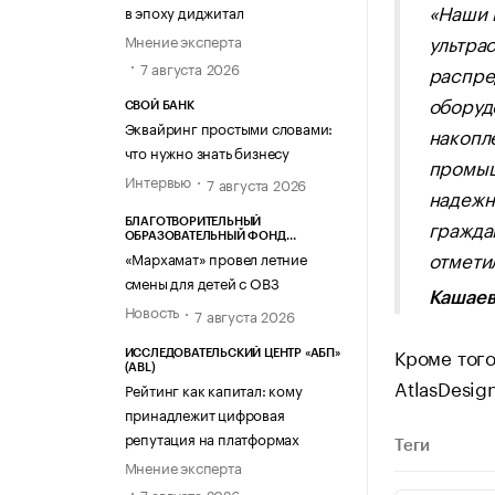
«Наши 
в эпоху диджитал
ультра
Мнение эксперта
7 августа 2026
распре
оборуд
СВОЙ БАНК
Эквайринг простыми словами:
накопл
что нужно знать бизнесу
промыш
Интервью
7 августа 2026
надежн
гражда
БЛАГОТВОРИТЕЛЬНЫЙ
ОБРАЗОВАТЕЛЬНЫЙ ФОНД
отмети
«МАРХАМАТ»
«Мархамат» провел летние
смены для детей с ОВЗ
Кашае
Новость
7 августа 2026
Кроме тог
ИССЛЕДОВАТЕЛЬСКИЙ ЦЕНТР «АБП»
(ABL)
AtlasDesign
Рейтинг как капитал: кому
принадлежит цифровая
репутация на платформах
Теги
Мнение эксперта
7 августа 2026