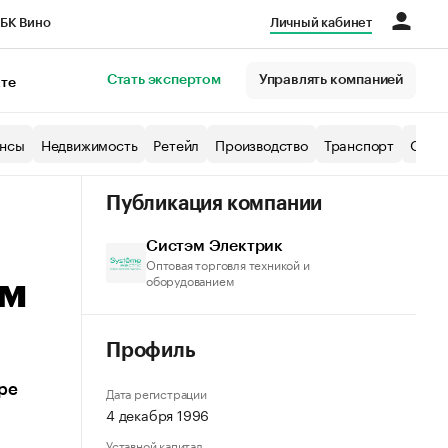
БК Вино
Личный кабинет
Город
Стать экспертом
Управлять компанией
кте
нсы
Недвижимость
Ретейл
Производство
Транспорт
Образ
Публикация компании
Систэм Электрик
Оптовая торговля техникой и
оборудованием
ем
Профиль
ре
Дата регистрации
4 декабря 1996
Уставной капитал