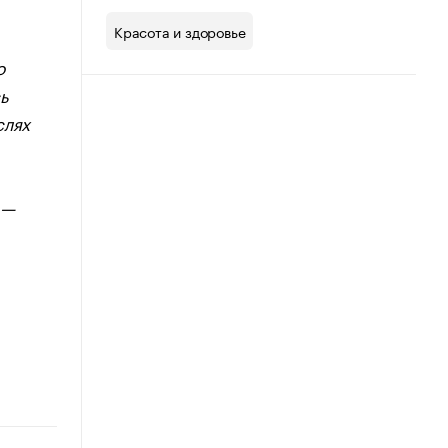
Красота и здоровье
о
ь
слях
 —