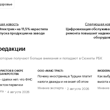
доровье
щая
новость
Следующая
но
лектрик» на 11,5% нарастила
Цифровизация обслуживан
пуска продукции на заводе
ремонта повышает надежн
оборудов
редакции
которые получают больше внимания и попадают в Сюжеты РБК
РИСТОВ В СФЕРЕ
ООО «МАКС ТРАСТ»
IMODERN
 БАНКРОТСТВА
Почему иностранец в Турции платит
Как выб
— сделки нет: что ФНС
налоги дважды и не знает об этом
высота 
ектом первички
Мнение эксперта
Мнение 
2 августа 2026
рта
4 августа 2026