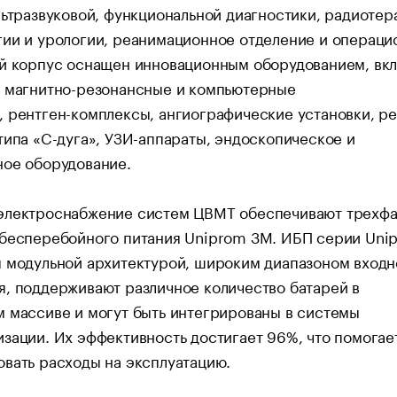
льтразвуковой, функциональной диагностики, радиотер
гии и урологии, реанимационное отделение и операц
ый корпус оснащен инновационным оборудованием, вк
, магнитно-резонансные и компьютерные
 рентген-комплексы, ангиографические установки, ре
типа «C-дуга», УЗИ-аппараты, эндоскопическое и
ное оборудование.
электроснабжение систем ЦВМТ обеспечивают трехф
 бесперебойного питания Uniprom 3M. ИБП серии Uni
я модульной архитектурой, широким диапазоном входн
, поддерживают различное количество батарей в
 массиве и могут быть интегрированы в системы
зации. Их эффективность достигает 96%, что помогае
вать расходы на эксплуатацию.