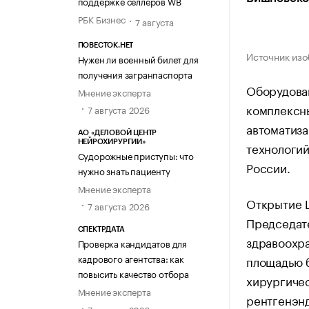
поддержке селлеров WB
РБК Бизнес
7 августа
ПОВЕСТОК.НЕТ
Источник изо
Нужен ли военный билет для
получения загранпаспорта
Оборудован
Мнение эксперта
комплексн
7 августа 2026
автоматиз
АО «ДЕЛОВОЙ ЦЕНТР
НЕЙРОХИРУРГИИ»
технологи
Судорожные приступы: что
России.
нужно знать пациенту
Мнение эксперта
Открытие Ц
7 августа 2026
Председат
СПЕКТРДАТА
здравоохр
Проверка кандидатов для
кадрового агентства: как
площадью б
повысить качество отбора
хирургиче
Мнение эксперта
рентгенэнд
7 августа 2026