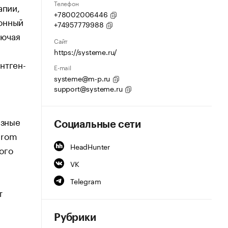
Телефон
апии,
+78002006446
ионный
+74957779988
лючая
Сайт
https://systeme.ru/
нтген-
E-mail
systeme@m-p.ru
support@systeme.ru
азные
Социальные сети
prom
HeadHunter
ого
VK
Telegram
т
Рубрики