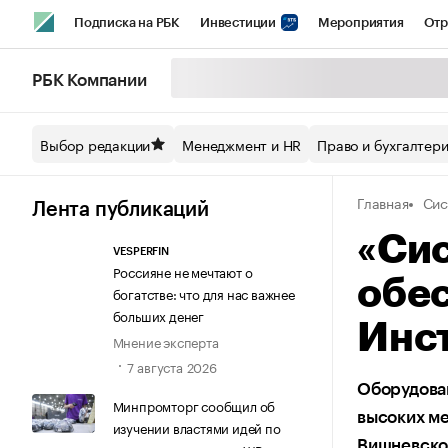
Подписка на РБК
Инвестиции
Мероприятия
Отр
Спорт
Школа управления РБК
РБК Образование
РБ
РБК Компании
Стиль
Крипто
РБК Бизнес-среда
Дискуссионный кл
Выбор редакции
Менеджмент и HR
Право и бухгалтер
Спецпроекты СПб
Конференции СПб
Спецпроекты
Главная
Сис
Технологии и медиа
Финансы
Рынок наличной валют
Лента публикаций
«Си
VESPERFIN
Россияне не мечтают о
обе
богатстве: что для нас важнее
больших денег
Инс
Мнение эксперта
7 августа 2026
Оборудова
Минпромторг сообщил об
высоких м
изучении властями идей по
Вишневско