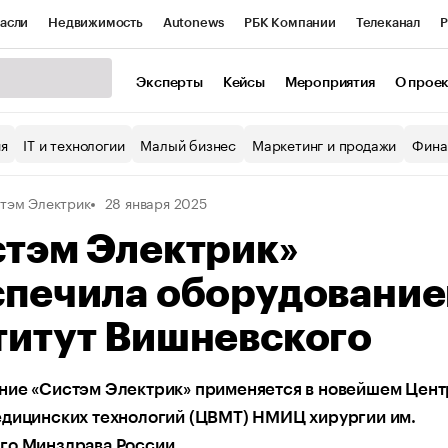
асли
Недвижимость
Autonews
РБК Компании
Телеканал
Р
К Курсы
РБК Life
Тренды
Визионеры
Национальные проекты
Эксперты
Кейсы
Мероприятия
О прое
уб
Исследования
Кредитные рейтинги
Франшизы
Газета
ия
IT и технологии
Малый бизнес
Маркетинг и продажи
Фина
Проверка контрагентов
Политика
Экономика
Бизнес
тэм Электрик
28 января 2025
ы
стэм Электрик»
спечила оборудовани
титут Вишневского
ние «Систэм Электрик» применяется в новейшем Цент
едицинских технологий (ЦВМТ) НМИЦ хирургии им.
го Минздрава России