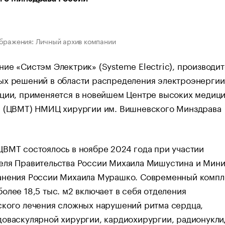
бражения: Личный архив компании
ие «Систэм Электрик» (Systeme Electric), производит
ых решений в области распределения электроэнергии
ации, применяется в новейшем Центре высоких медиц
й (ЦВМТ) НМИЦ хирургии им. Вишневского Минздрава
ВМТ состоялось в ноябре 2024 года при участии
еля Правительства России Михаила Мишустина и Мин
анения России Михаила Мурашко. Современный компл
олее 18,5 тыс. м2 включает в себя отделения
ского лечения сложных нарушений ритма сердца,
оваскулярной хирургии, кардиохирургии, радионукли