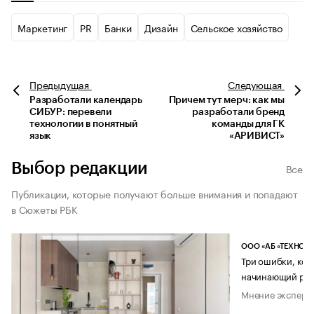
Маркетинг
PR
Банки
Дизайн
Сельское хозяйство
Предыдущая
Следующая
Разработали календарь
Причем тут мерч: как мы
СИБУР: перевели
разработали бренд
технологии в понятный
команды для ГК
язык
«АРИВИСТ»
Выбор редакции
Все
Публикации, которые получают больше внимания и попадают
в Сюжеты РБК
ООО «АБ «ТЕХНОЛ
Три ошибки, кот
начинающий рук
Мнение эксперт