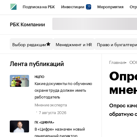
Подписка на РБК
Инвестиции
Мероприятия
Отр
Спорт
Школа управления РБК
РБК Образование
РБ
РБК Компании
Стиль
Крипто
РБК Бизнес-среда
Дискуссионный кл
Выбор редакции
Менеджмент и HR
Право и бухгалтер
Спецпроекты СПб
Конференции СПб
Спецпроекты
Главная
ОО
Технологии и медиа
Финансы
Рынок наличной валют
Лента публикаций
Опро
НЦПО
Какие документы по обучению
мне
охране труда должен иметь
работодатель
Мнение эксперта
Опрос каче
7 августа 2026
обратную с
ГК «ЦИФРА»
В «Цифре» назначен новый
генеральный директор