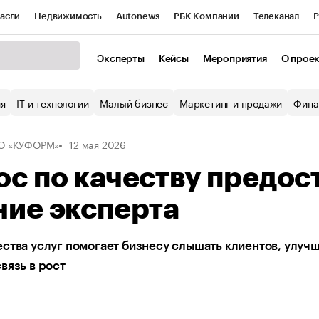
асли
Недвижимость
Autonews
РБК Компании
Телеканал
Р
К Курсы
РБК Life
Тренды
Визионеры
Национальные проекты
Эксперты
Кейсы
Мероприятия
О прое
уб
Исследования
Кредитные рейтинги
Франшизы
Газета
ия
IT и технологии
Малый бизнес
Маркетинг и продажи
Фина
Проверка контрагентов
Политика
Экономика
Бизнес
О «КУФОРМ»
12 мая 2026
ы
с по качеству предос
ние эксперта
ства услуг помогает бизнесу слышать клиентов, улуч
вязь в рост