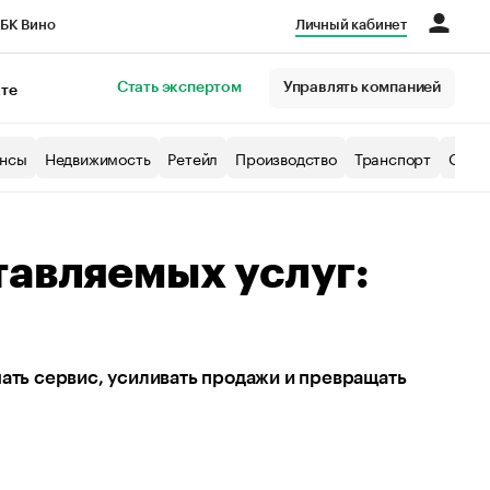
БК Вино
Личный кабинет
Город
Стать экспертом
Управлять компанией
кте
нсы
Недвижимость
Ретейл
Производство
Транспорт
Образ
тавляемых услуг:
шать сервис, усиливать продажи и превращать