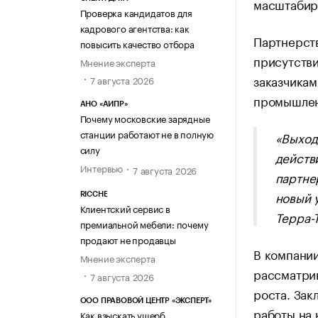
масштабир
Проверка кандидатов для
кадрового агентства: как
Партнерств
повысить качество отбора
присутстви
Мнение эксперта
заказчика
7 августа 2026
промышлен
АНО «АИПР»
Почему московские зарядные
станции работают не в полную
«Выход
силу
действи
Интервью
7 августа 2026
партне
новый 
RICCHE
Клиентский сервис в
Терра-
премиальной мебели: почему
продают не продавцы
В компани
Мнение эксперта
рассматри
7 августа 2026
роста. Зак
ООО ПРАВОВОЙ ЦЕНТР «ЭКСПЕРТ»
работы на 
Как взыскать ущерб,