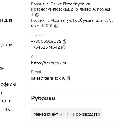
Россия, г. Санкт-Петербург, ул.
Краснопутиловская, д. 5, литер А, помещ.
4
й для
Россия, г. Москва, ул. Горбунова, д. 2, с. 3,
офис В-318
о
Телефон
+78005059082
еделы
+73432874642
Сайт
https://terra-tok.ru
ом
E-mail
sales@terra-tok.ru
е офисы
е
Рубрики
еде и
нних
Менеджмент и HR
Производство