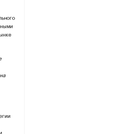
льного
ьными
рынке
е
на
егии
й
и