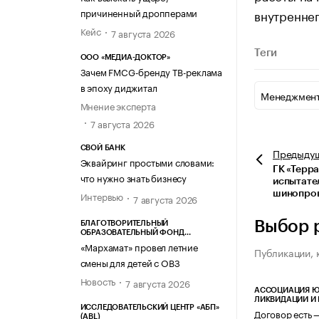
причиненный дропперами
внутреннег
Кейс
7 августа 2026
Теги
ООО «МЕДИА-ДОКТОР»
Зачем FMCG-бренду ТВ-реклама
в эпоху диджитал
Менеджмент
Мнение эксперта
7 августа 2026
СВОЙ БАНК
Предыду
Эквайринг простыми словами:
ГК «Терра
что нужно знать бизнесу
испытате
шинопро
Интервью
7 августа 2026
Выбор 
БЛАГОТВОРИТЕЛЬНЫЙ
ОБРАЗОВАТЕЛЬНЫЙ ФОНД
«МАРХАМАТ»
«Мархамат» провел летние
Публикации, 
смены для детей с ОВЗ
Новость
7 августа 2026
АССОЦИАЦИЯ Ю
ЛИКВИДАЦИИ И
ИССЛЕДОВАТЕЛЬСКИЙ ЦЕНТР «АБП»
Договор есть 
(ABL)