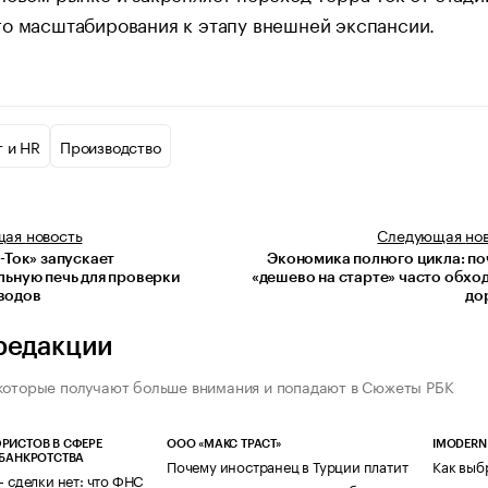
о масштабирования к этапу внешней экспансии.
 и HR
Производство
щая
новость
Следующая
но
-Ток» запускает
Экономика полного цикла: п
льную печь для проверки
«дешево на старте» часто обхо
водов
до
редакции
которые получают больше внимания и попадают в Сюжеты РБК
РИСТОВ В СФЕРЕ
ООО «МАКС ТРАСТ»
IMODERN
 БАНКРОТСТВА
Почему иностранец в Турции платит
Как выб
— сделки нет: что ФНС