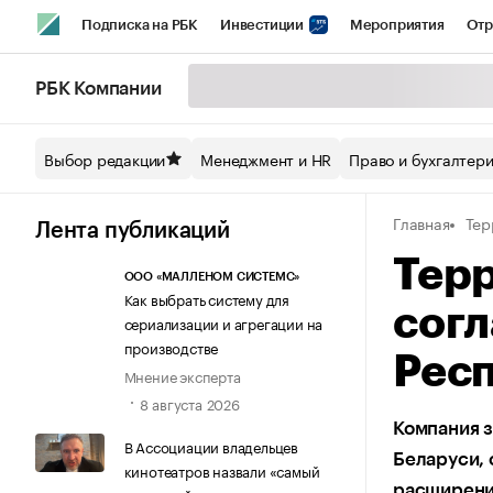
Подписка на РБК
Инвестиции
Мероприятия
Отр
Спорт
Школа управления РБК
РБК Образование
РБ
РБК Компании
Стиль
Крипто
РБК Бизнес-среда
Дискуссионный кл
Выбор редакции
Менеджмент и HR
Право и бухгалтер
Спецпроекты СПб
Конференции СПб
Спецпроекты
Главная
Тер
Технологии и медиа
Финансы
Рынок наличной валют
Лента публикаций
Терр
ООО «МАЛЛЕНОМ СИСТЕМС»
Как выбрать систему для
согл
сериализации и агрегации на
производстве
Рес
Мнение эксперта
8 августа 2026
Компания з
В Ассоциации владельцев
Беларуси, 
кинотеатров назвали «самый
расширени