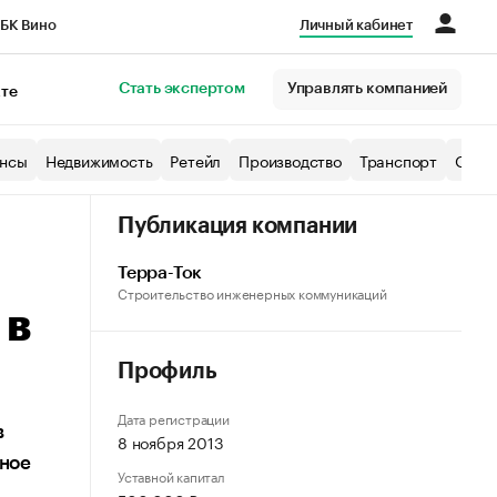
БК Вино
Личный кабинет
Город
Стать экспертом
Управлять компанией
кте
нсы
Недвижимость
Ретейл
Производство
Транспорт
Образ
Публикация компании
Терра-Ток
Строительство инженерных коммуникаций
 в
Профиль
Дата регистрации
в
8 ноября 2013
мное
Уставной капитал