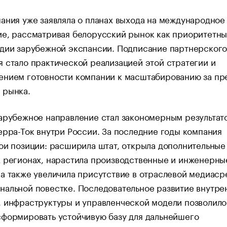
ания уже заявляла о планах выхода на международное
е, рассматривая белорусский рынок как приоритетны
адии зарубежной экспансии. Подписание партнерског
 стало практической реализацией этой стратегии и
ением готовности компании к масштабированию за пр
 рынка.
арубежное направление стал закономерным результат
ерра-Ток внутри России. За последние годы компания
ои позиции: расширила штат, открыла дополнительны
 регионах, нарастила производственные и инженерны
а также увеличила присутствие в отраслевой медиаср
альной повестке. Последовательное развитие внутре
, инфраструктуры и управленческой модели позволило
сформировать устойчивую базу для дальнейшего