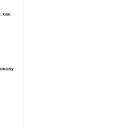
: как
токолу