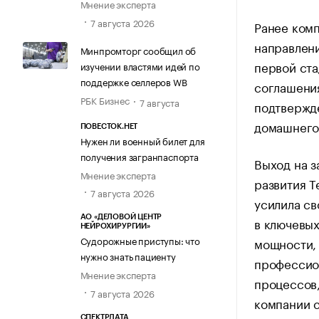
Мнение эксперта
7 августа 2026
Ранее комп
направлени
Минпромторг сообщил об
первой ст
изучении властями идей по
поддержке селлеров WB
соглашения
РБК Бизнес
7 августа
подтвержд
домашнего
ПОВЕСТОК.НЕТ
Нужен ли военный билет для
получения загранпаспорта
Выход на з
Мнение эксперта
развития Т
7 августа 2026
усилила св
АО «ДЕЛОВОЙ ЦЕНТР
в ключевых
НЕЙРОХИРУРГИИ»
Судорожные приступы: что
мощности, 
нужно знать пациенту
профессион
Мнение эксперта
процессов
7 августа 2026
компании 
СПЕКТРДАТА