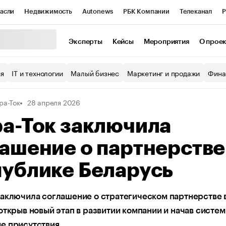
асли
Недвижимость
Autonews
РБК Компании
Телеканал
Р
К Курсы
РБК Life
Тренды
Визионеры
Национальные проекты
Эксперты
Кейсы
Мероприятия
О прое
уб
Исследования
Кредитные рейтинги
Франшизы
Газета
ия
IT и технологии
Малый бизнес
Маркетинг и продажи
Фина
Проверка контрагентов
Политика
Экономика
Бизнес
ра-Ток
28 апреля 2026
ы
а-Ток заключила
ашение о партнерстве
публике Беларусь
аключила соглашение о стратегическом партнерстве 
открыв новый этап в развитии компании и начав систе
е присутствия