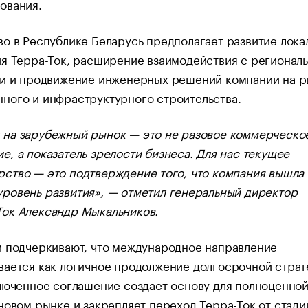
ования.
о в Республике Беларусь предполагает развитие лока
я Терра-Ток, расширение взаимодействия с регионал
ми и продвижение инженерных решений компании на 
ного и инфраструктурного строительства.
 на зарубежный рынок — это не разовое коммерческо
е, а показатель зрелости бизнеса. Для нас текущее
рство — это подтверждение того, что компания вышла 
уровень развития», — отметил генеральный директор
Ток Александр Мыкальников.
и подчеркивают, что международное направление
вается как логичное продолжение долгосрочной страт
люченное соглашение создает основу для полноценно
новом рынке и закрепляет переход Терра-Ток от стади