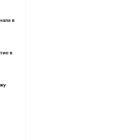
нала в
тие в
ажу