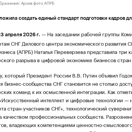
бражения: Архив фото АПРБ
ложила создать единый стандарт подготовки кадров 
— На заседании рабочей группы Коми
 апреля 2026 г.
етам СНГ Делового центра экономического развития 
изнеса (АПРБ) Наталья Переверзева представила три 
ского разрыва в цифровой экономике бизнесов стран
у, который Президент России В.В. Путин объявил Год
я бизнес-сообщества СНГ становится не столько досту
ских команд к их осмысленной интеграции. Как отмет
«Искусственный интеллект и цифровые технологии — 
та стран-участников СНГ», технологический суверени
а качеством профессиональных сообществ. Разрознен
тов, владеющих компетенциями ценностно-смыслового