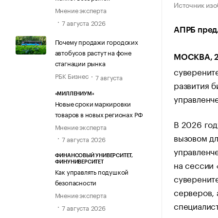
Источник изо
Мнение эксперта
7 августа 2026
АПРБ пред
Почему продажи городских
автобусов растут на фоне
МОСКВА, 23
стагнации рынка
суверенит
РБК Бизнес
7 августа
развития б
«МИЛЛЕНИУМ»
управленче
Новые сроки маркировки
товаров в новых регионах РФ
В 2026 год
Мнение эксперта
вызовом дл
7 августа 2026
управленче
ФИНАНСОВЫЙ УНИВЕРСИТЕТ,
на сессии 
ФИНУНИВЕРСИТЕТ
Как управлять подушкой
суверените
безопасности
серверов, 
Мнение эксперта
специалис
7 августа 2026