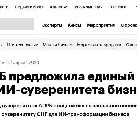
асли
Недвижимость
Autonews
РБК Компании
Телеканал
Р
К Курсы
РБК Life
Тренды
Визионеры
Национальные проекты
Эксперты
Кейсы
Мероприятия
О прое
уб
Исследования
Кредитные рейтинги
Франшизы
Газета
ия
IT и технологии
Малый бизнес
Маркетинг и продажи
Фина
Проверка контрагентов
Политика
Экономика
Бизнес
РБ
27 апреля 2026
ы
Б предложила единый 
ИИ-суверенитета биз
 суверенитета: АПРБ предложила на панельной сессии
 суверенитету СНГ для ИИ-трансформации бизнеса