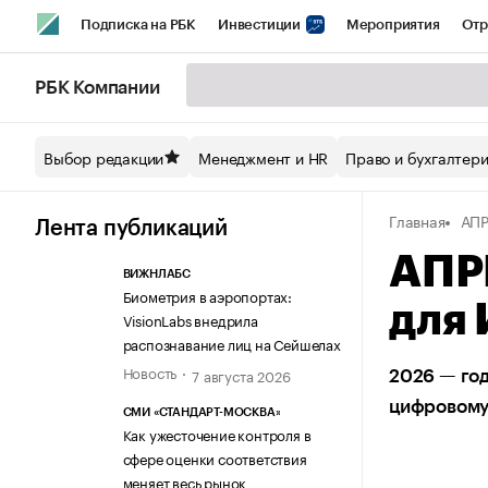
Подписка на РБК
Инвестиции
Мероприятия
Отр
Спорт
Школа управления РБК
РБК Образование
РБ
РБК Компании
Стиль
Крипто
РБК Бизнес-среда
Дискуссионный кл
Выбор редакции
Менеджмент и HR
Право и бухгалтер
Спецпроекты СПб
Конференции СПб
Спецпроекты
Главная
АП
Технологии и медиа
Финансы
Рынок наличной валют
Лента публикаций
АПР
ВИЖНЛАБС
Биометрия в аэропортах:
для 
VisionLabs внедрила
распознавание лиц на Сейшелах
Новость
7 августа 2026
2026 — год
цифровому
СМИ «СТАНДАРТ-МОСКВА»
Как ужесточение контроля в
сфере оценки соответствия
меняет весь рынок