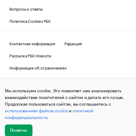
Вопросы и ответы
Политика Cookies РБК
Контактная информация
Редакция
Рассылка РБК Новости
Информация об ограничениях
Правовая информация
О соблюдении авторских прав
Мы используем cookie. Это позволяет нам анализировать
© АО «РОСБИЗНЕСКОНСАЛТИНГ»,
1995–2026.
Сообщения
и материалы информационного агентства «РБК»
взаимодействие посетителей с сайтом и делать его лучше.
(зарегистрировано Федеральной службой по надзору в сфере
Продолжая пользоваться сайтом, вы соглашаетесь с
связи, информационных технологий и массовых
использованием файлов cookie
и
политикой
коммуникаций (Роскомнадзор) 09.12.2015 за номером ИА
№ФС77-63848) сопровождаются пометкой «РБК». Отдельные
конфиденциальности
.
публикации могут содержать информацию,
не предназначенную для пользователей
до 18 лет.
companycardsfeedback@rbc.ru
Понятно