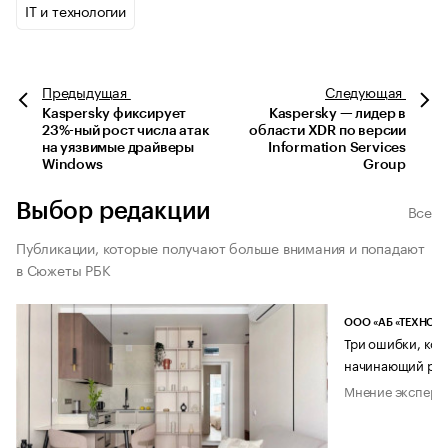
IT и технологии
Предыдущая
Следующая
Kaspersky фиксирует
Kaspersky — лидер в
23%-ный рост числа атак
области XDR по версии
на уязвимые драйверы
Information Services
Windows
Group
Выбор редакции
Все
Публикации, которые получают больше внимания и попадают
в Сюжеты РБК
ООО «АБ «ТЕХНОЛ
Три ошибки, кот
начинающий рук
Мнение эксперт