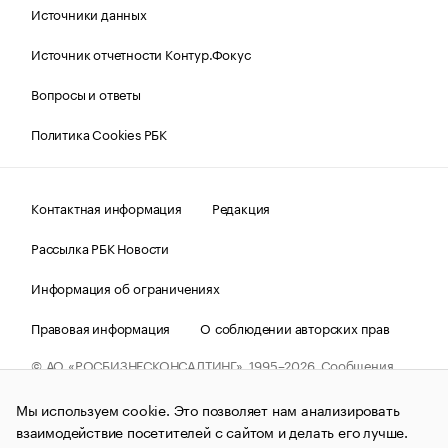
Источники данных
Источник отчетности Контур.Фокус
Вопросы и ответы
Политика Cookies РБК
Контактная информация
Редакция
Рассылка РБК Новости
Информация об ограничениях
Правовая информация
О соблюдении авторских прав
© АО «РОСБИЗНЕСКОНСАЛТИНГ»,
1995–2026.
Сообщения
и материалы информационного агентства «РБК»
(зарегистрировано Федеральной службой по надзору в сфере
Мы используем cookie. Это позволяет нам анализировать
связи, информационных технологий и массовых
коммуникаций (Роскомнадзор) 09.12.2015 за номером ИА
взаимодействие посетителей с сайтом и делать его лучше.
№ФС77-63848) сопровождаются пометкой «РБК». Отдельные