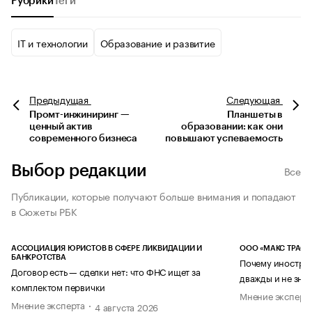
Рубрики
Теги
IT и технологии
Образование и развитие
Предыдущая
Следующая
Промт-инжиниринг —
Планшеты в
ценный актив
образовании: как они
современного бизнеса
повышают успеваемость
Выбор редакции
Все
Публикации, которые получают больше внимания и попадают
в Сюжеты РБК
АССОЦИАЦИЯ ЮРИСТОВ В СФЕРЕ ЛИКВИДАЦИИ И
ООО «МАКС ТРАСТ
БАНКРОТСТВА
Почему иностран
Договор есть — сделки нет: что ФНС ищет за
дважды и не знае
комплектом первички
Мнение эксперт
Мнение эксперта
4 августа 2026