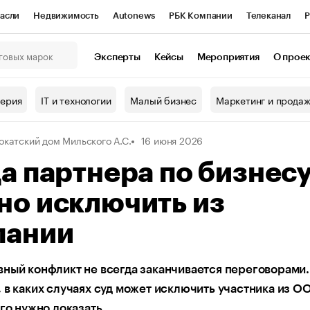
асли
Недвижимость
Autonews
РБК Компании
Телеканал
Р
К Курсы
РБК Life
Тренды
Визионеры
Национальные проекты
Эксперты
Кейсы
Мероприятия
О прое
онный клуб
Исследования
Кредитные рейтинги
Франшизы
Г
терия
IT и технологии
Малый бизнес
Маркетинг и прода
Проверка контрагентов
Политика
Экономика
Бизнес
окатский дом Мильского А.С.
16 июня 2026
ы
а партнера по бизнес
но исключить из
пании
ный конфликт не всегда заканчивается переговорами.
 в каких случаях суд может исключить участника из О
ого нужно доказать