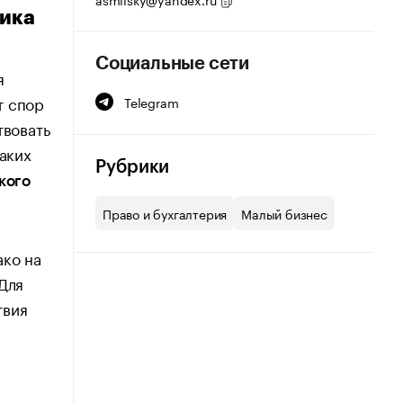
ника
Социальные сети
я
т спор
Telegram
твовать
таких
Рубрики
кого
Право и бухгалтерия
Малый бизнес
ако на
Для
твия