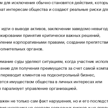
 для исключения обычно становятся действия, котор
ат интересам общества и создают реальные риски дл
 идти о выводе активов, заключении заведомо невыго
окировании принятия критически важных решений,
лении корпоративными правами, создании препятстви
олнительных органов.
мание суды уделяют ситуациям, когда участник испол
ение для получения преимуществ за счет самой компа
переводит клиентов на подконтрольный бизнес,
ется имуществом общества в личных интересах или
 парализует управление организацией.
ажен не только сам факт нарушения, но и его последст
вия участника не создали серьезных рисков и не повл