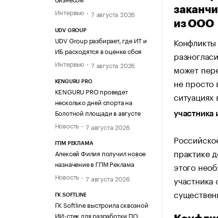
заканчи
Интервью
7 августа 2026
из ООО
UDV GROUP
UDV Group разбирает, где ИТ и
Конфликты
ИБ расходятся в оценке сбоя
разногласи
Интервью
7 августа 2026
может пере
не просто 
KENGURU PRO
KENGURU PRO проведет
ситуациях 
несколько дней спорта на
Болотной площади в августе
участника 
Новость
7 августа 2026
Российское
ГПМ РЕКЛАМА
практике д
Алексей Филия получил новое
назначение в ГПМ Реклама
этого необ
Новость
7 августа 2026
участника
существен
ГК SOFTLINE
ГК Softline выстроила сквозной
ИИ-стек для разработки ПО