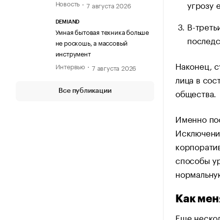
угрозу 
Новость
7 августа 2026
DEMIAND
В-треть
Умная бытовая техника больше
последс
не роскошь, а массовый
инструмент
Наконец, с
Интервью
7 августа 2026
лица в сос
общества.
Все публикации
Именно по
Исключение
корпоратив
способы ур
нормальную
Как мен
Еще нескол