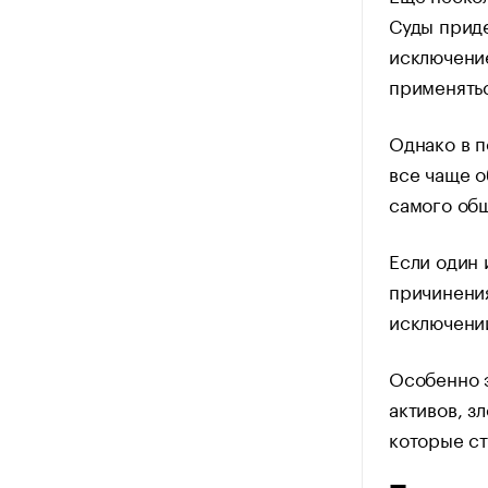
Суды приде
исключение
применятьс
Однако в п
все чаще 
самого общ
Если один 
причинения
исключении
Особенно э
активов, з
которые ст