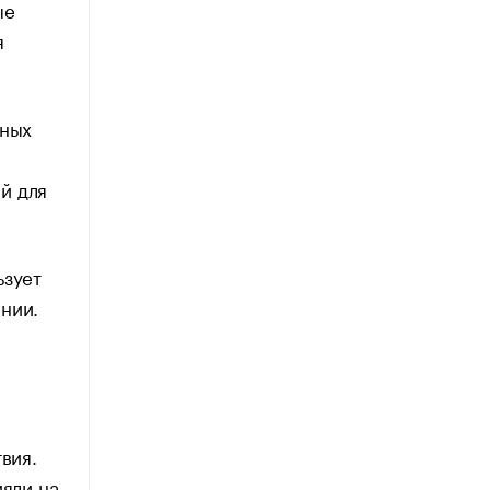
ые
я
дных
й для
ьзует
нии.
вия.
ияли на