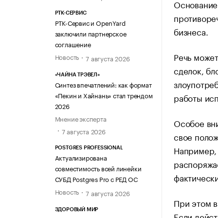
Основанием
РТК-СЕРВИС
противореч
РТК-Сервис и OpenYard
бизнеса.
заключили партнерское
соглашение
Речь может
Новость
7 августа 2026
сделок, бл
«ЧАЙНА ТРЭВЕЛ»
злоупотреб
Синтез впечатлений: как формат
«Пекин и Хайнань» стал трендом
работы исп
2026
Мнение эксперта
Особое вни
7 августа 2026
свое полож
Например, 
POSTGRES PROFESSIONAL
Актуализирована
распоряжа
совместимость всей линейки
фактически
СУБД Postgres Pro с РЕД ОС
Новость
7 августа 2026
При этом в
ЗДОРОВЫЙ МИР
Если дейст