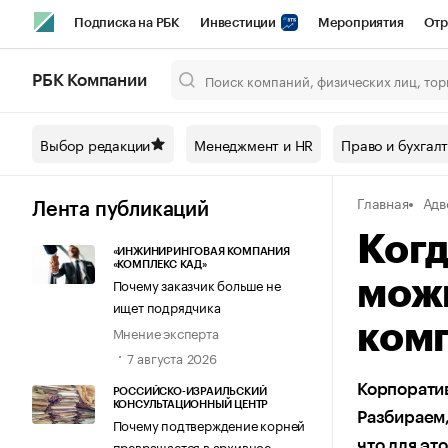
Подписка на РБК
Инвестиции
Мероприятия
Отр
Спорт
Школа управления РБК
РБК Образование
РБ
РБК Компании
Город
Стиль
Крипто
РБК Бизнес-среда
Дискусси
Выбор редакции
Менеджмент и HR
Право и бухгал
Спецпроекты СПб
Конференции СПб
Спецпроекты
Главная
Адв
Технологии и медиа
Финансы
Рынок наличной валют
Лента публикаций
Когд
«ИНЖИНИРИНГОВАЯ КОМПАНИЯ
«КОМПЛЕКС КАД»
Почему заказчик больше не
мож
ищет подрядчика
ком
Мнение эксперта
7 августа 2026
Корпоратив
РОССИЙСКО-ИЗРАИЛЬСКИЙ
КОНСУЛЬТАЦИОННЫЙ ЦЕНТР
Разбираем,
Почему подтверждение корней
превращается в архивное
что для эт