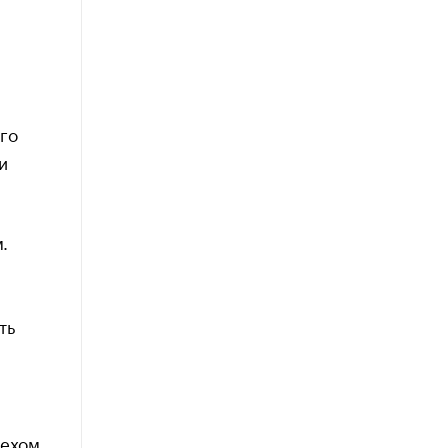
го
и
.
ть
пехом.