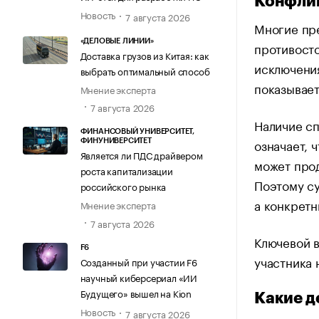
Конфлик
Новость
7 августа 2026
Многие пр
«ДЕЛОВЫЕ ЛИНИИ»
противосто
Доставка грузов из Китая: как
исключения
выбрать оптимальный способ
показывает
Мнение эксперта
7 августа 2026
Наличие сп
ФИНАНСОВЫЙ УНИВЕРСИТЕТ,
означает, 
ФИНУНИВЕРСИТЕТ
Является ли ПДС драйвером
может прод
роста капитализации
Поэтому с
российского рынка
а конкретн
Мнение эксперта
7 августа 2026
Ключевой в
F6
участника
Созданный при участии F6
научный киберсериал «ИИ
Будущего» вышел на Kion
Какие д
Новость
7 августа 2026