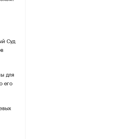
ый Суд
ов
мы для
о его
чевых