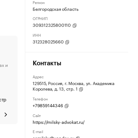
Регион
Белгородская область
ОГРНИП
309312325800110
ИНН
312328025660
Контакты
ах и
Адрес
129515, Россия, г. Москва, ул. Академика
а
Королева, д. 13, стр. 1
стр
Телефон
+79859144346
Сайт
https://milsky-advokat.ru/
E-mail
asmilsky@yandex.ru