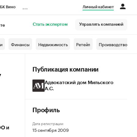
...
БК Вино
Личный кабинет
Стать экспертом
Управлять компанией
кте
азета
жи
Финансы
Недвижимость
Ретейл
Производство
Публикация компании
у
Адвокатский дом Мильского
А.С.
Профиль
Дата регистрации
ОО и
15 сентября 2009