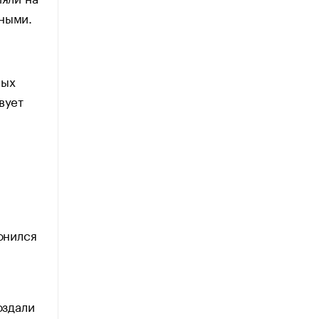
ьными.
ных
вует
онился
оздали