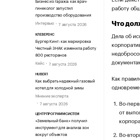
Бизнес из гаража: как врач-
работу общ
гинеколог запустил
производство оборудования
Интервью
Что дол
7 августа 2026
Дела об ис
КЛЕВЕРЕНС
Бургер Кинг: как маркировка
корпоратив
Честный ЗНАК изменила работу
недобросо
800 ресторанов
документам
Кейс
7 августа 2026
HUBERT
Как правил
Как выбрать надежный газовый
одновреме
котел для холодной зимы
Мнение эксперта
Во-перв
7 августа 2026
от выпо
ЦЕНТРПРОГРАММСИСТЕМ
корпора
«Земельный банк» получил
инструмент для анализа зон
Во-втор
вокруг объектов