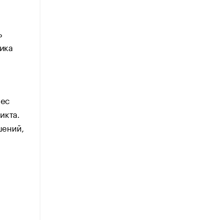
ь
ика
нес
икта.
шений,