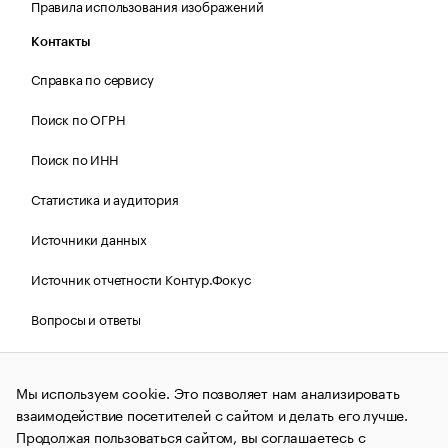
Правила использования изображений
Контакты
Справка по сервису
Поиск по ОГРН
Поиск по ИНН
Статистика и аудитория
Источники данных
Источник отчетности Контур.Фокус
Вопросы и ответы
Политика Cookies РБК
Мы используем cookie. Это позволяет нам анализировать
взаимодействие посетителей с сайтом и делать его лучше.
Контактная информация
Редакция
Продолжая пользоваться сайтом, вы соглашаетесь с