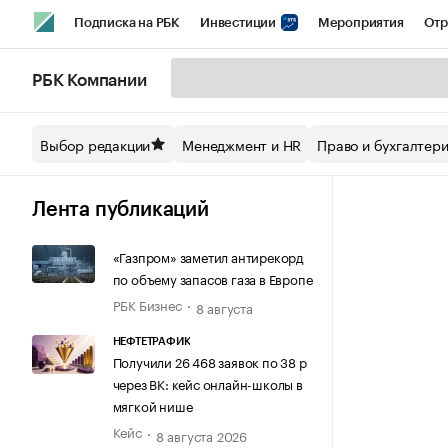
Подписка на РБК
Инвестиции
Мероприятия
Отр
Спорт
Школа управления РБК
РБК Образование
РБ
РБК Компании
Стиль
Крипто
РБК Бизнес-среда
Дискуссионный кл
Выбор редакции
Менеджмент и HR
Право и бухгалтер
Спецпроекты СПб
Конференции СПб
Спецпроекты
Технологии и медиа
Финансы
Рынок наличной валют
Лента публикаций
«Газпром» заметил антирекорд
по объему запасов газа в Европе
РБК Бизнес
8 августа
НЕФТЕТРАФИК
Получили 26 468 заявок по 38 р
через ВК: кейс онлайн-школы в
мягкой нише
Кейс
8 августа 2026