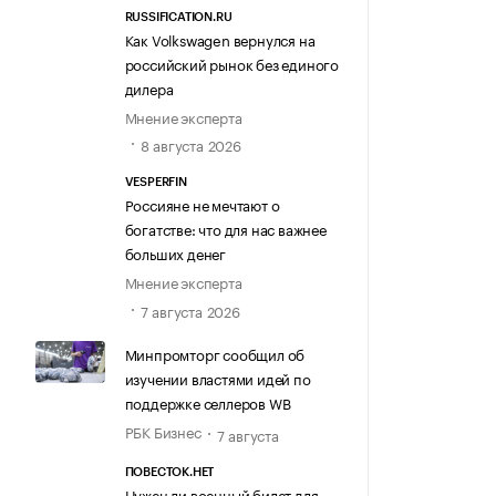
RUSSIFICATION.RU
Как Volkswagen вернулся на
российский рынок без единого
дилера
Мнение эксперта
8 августа 2026
VESPERFIN
Россияне не мечтают о
богатстве: что для нас важнее
больших денег
Мнение эксперта
7 августа 2026
Минпромторг сообщил об
изучении властями идей по
поддержке селлеров WB
РБК Бизнес
7 августа
ПОВЕСТОК.НЕТ
Нужен ли военный билет для