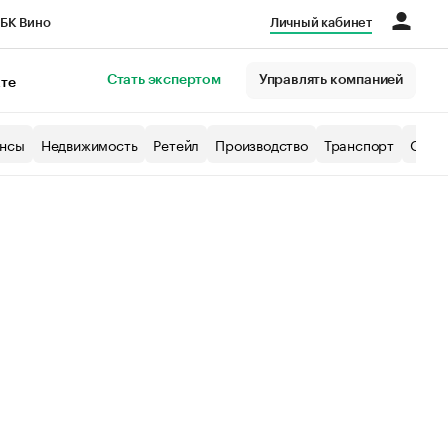
БК Вино
Личный кабинет
Город
Стать экспертом
Управлять компанией
кте
нсы
Недвижимость
Ретейл
Производство
Транспорт
Образ