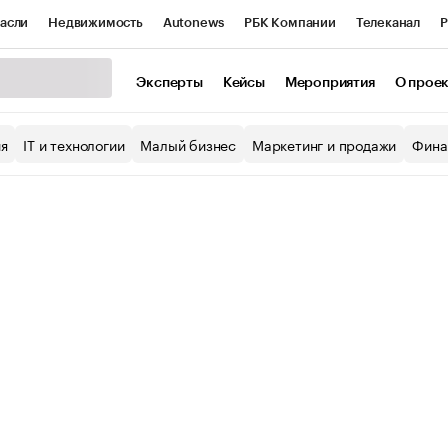
асли
Недвижимость
Autonews
РБК Компании
Телеканал
Р
К Курсы
РБК Life
Тренды
Визионеры
Национальные проекты
Эксперты
Кейсы
Мероприятия
О прое
уб
Исследования
Кредитные рейтинги
Франшизы
Газета
ия
IT и технологии
Малый бизнес
Маркетинг и продажи
Фина
Проверка контрагентов
Политика
Экономика
Бизнес
ы