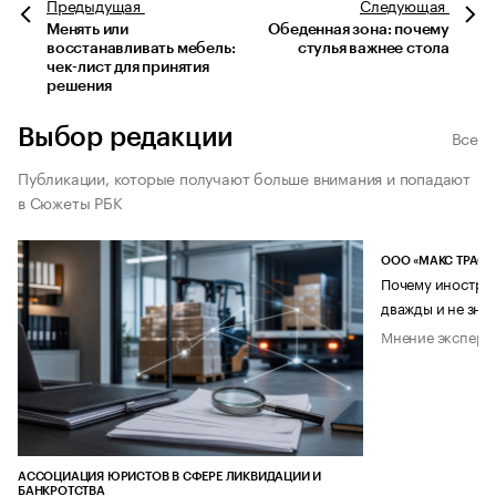
Предыдущая
Следующая
Менять или
Обеденная зона: почему
восстанавливать мебель:
стулья важнее стола
чек-лист для принятия
решения
Выбор редакции
Все
Публикации, которые получают больше внимания и попадают
в Сюжеты РБК
ООО «МАКС ТРАСТ
Почему иностран
дважды и не знае
Мнение эксперт
АССОЦИАЦИЯ ЮРИСТОВ В СФЕРЕ ЛИКВИДАЦИИ И
БАНКРОТСТВА