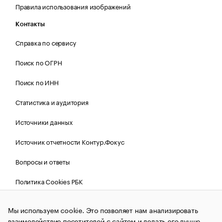
Правила использования изображений
Контакты
Справка по сервису
Поиск по ОГРН
Поиск по ИНН
Статистика и аудитория
Источники данных
Источник отчетности Контур.Фокус
Вопросы и ответы
Политика Cookies РБК
Мы используем cookie. Это позволяет нам анализировать
Контактная информация
Редакция
взаимодействие посетителей с сайтом и делать его лучше.