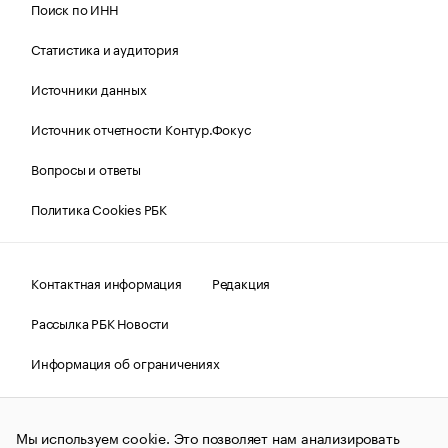
Поиск по ИНН
Статистика и аудитория
Источники данных
Источник отчетности Контур.Фокус
Вопросы и ответы
Политика Cookies РБК
Контактная информация
Редакция
Рассылка РБК Новости
Информация об ограничениях
Правовая информация
О соблюдении авторских прав
Мы используем cookie. Это позволяет нам анализировать
© АО «РОСБИЗНЕСКОНСАЛТИНГ»,
1995–2026.
Сообщения