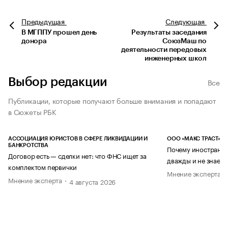
Предыдущая
Следующая
В МГППУ прошел день
Результаты заседания
донора
СоюзМаш по
деятельности передовых
инженерных школ
Выбор редакции
Все
Публикации, которые получают больше внимания и попадают
в Сюжеты РБК
АССОЦИАЦИЯ ЮРИСТОВ В СФЕРЕ ЛИКВИДАЦИИ И
ООО «МАКС ТРАСТ»
БАНКРОТСТВА
Почему иностранец
Договор есть — сделки нет: что ФНС ищет за
дважды и не знает 
комплектом первички
Мнение эксперта
Мнение эксперта
4 августа 2026