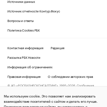
Источники данных
Источник отчетности Контур.Фокус
Вопросы и ответы
Политика Cookies РБК
Контактная информация
Редакция
Рассылка РБК Новости
Информация об ограничениях
Правовая информация
О соблюдении авторских прав
© АО «РОСБИЗНЕСКОНСАЛТИНГ»,
1995–2026.
Сообщения
и материалы информационного агентства «РБК»
(зарегистрировано Федеральной службой по надзору в сфере
Мы используем cookie. Это позволяет нам анализировать
связи, информационных технологий и массовых
коммуникаций (Роскомнадзор) 09.12.2015 за номером ИА
взаимодействие посетителей с сайтом и делать его лучше.
№ФС77-63848) сопровождаются пометкой «РБК». Отдельные
Продолжая пользоваться сайтом, вы соглашаетесь с