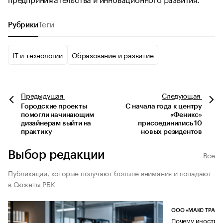
Рубрики
Теги
IT и технологии
Образование и развитие
Предыдущая
Следующая
Городские проекты
С начала года к центру
помогли начинающим
«Феникс»
дизайнерам выйти на
присоединились 10
практику
новых резидентов
Выбор редакции
Все
Публикации, которые получают больше внимания и попадают
в Сюжеты РБК
ООО «МАКС ТРАСТ
Почему иностран