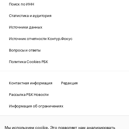
Поиск по ИНН
Статистика и аудитория
Источники данных
Источник отчетности Контур.Фокус
Вопросы и ответы
Политика Cookies РБК
Контактная информация
Редакция
Рассылка РБК Новости
Информация об ограничениях
Правовая информация
О соблюдении авторских прав
Мы используем cookie. Это позволяет нам анализировать
© АО «РОСБИЗНЕСКОНСАЛТИНГ»,
1995–2026.
Сообщения