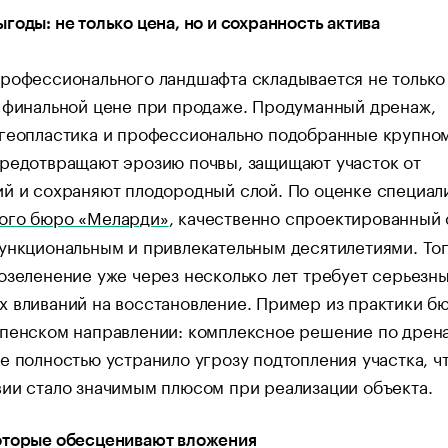
годы: не только цена, но и сохранность актива
рофессионального ландшафта складывается не только
 финальной цене при продаже. Продуманный дренаж,
 геопластика и профессионально подобранные крупн
предотвращают эрозию почвы, защищают участок от
й и сохраняют плодородный слой. По оценке специал
ого бюро «Меларди»
, качественно спроектированный 
ункциональным и привлекательным десятилетиями. Тог
озеленение уже через несколько лет требует серьезн
 вливаний на восстановление. Пример из практики б
спенском направлении: комплексное решение по дрен
е полностью устранило угрозу подтопления участка, ч
вии стало значимым плюсом при реализации объекта.
оторые обесценивают вложения