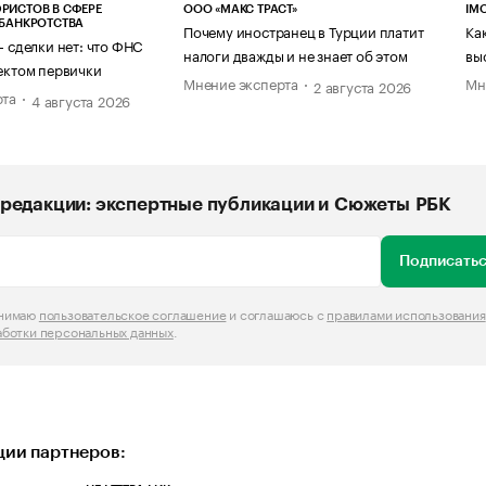
РИСТОВ В СФЕРЕ
ООО «МАКС ТРАСТ»
IM
 БАНКРОТСТВА
Почему иностранец в Турции платит
Ка
— сделки нет: что ФНС
налоги дважды и не знает об этом
вы
ектом первички
Мнение эксперта
Мн
2 августа 2026
рта
4 августа 2026
редакции: экспертные публикации и Сюжеты РБК
Подписатьс
инимаю
пользовательское соглашение
и соглашаюсь с
правилами использования
аботки персональных данных
.
ии партнеров: