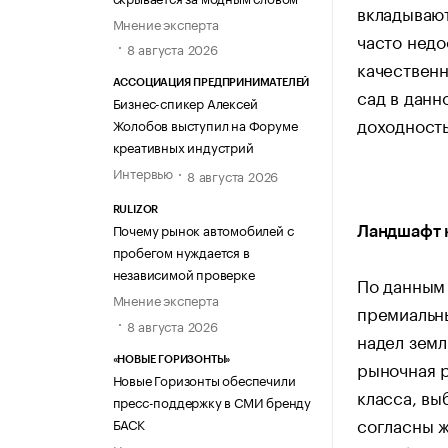
вкладывают
Мнение эксперта
часто недо
8 августа 2026
качествен
АССОЦИАЦИЯ ПРЕДПРИНИМАТЕЛЕЙ
сад в данн
Бизнес-спикер Алексей
доходност
Жолобов выступил на Форуме
креативных индустрий
Интервью
8 августа 2026
RULIZOR
Почему рынок автомобилей с
Ландшафт 
пробегом нуждается в
независимой проверке
По данным 
Мнение эксперта
премиальн
8 августа 2026
надел земл
«НОВЫЕ ГОРИЗОНТЫ»
рыночная р
Новые Горизонты обеспечили
класса, вы
пресс-поддержку в СМИ бренду
согласны ж
БАСК