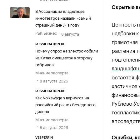
Скрытые вы
В Ассоциации владельцев
кинотеатров назвали «самый
Ценность п
страшный день» в году
надбавки к
РБК Бизнес
8 августа
грамотная
RUSSIFICATION.RU
растения 
Почему спрос на электромобили
из Китая смещается в сторону
подтоплени
гибридов
ландшафтн
Мнение эксперта
остается ф
8 августа 2026
хаотичное 
RUSSIFICATION.RU
финансовых
Как Volkswagen вернулся на
Рублево-У
российский рынок без единого
геопластик
дилера
Мнение эксперта
впоследст
8 августа 2026
Ошибки, к
VESPERFIN