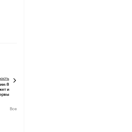
вость
ии: 8
жет и
ервы
Все