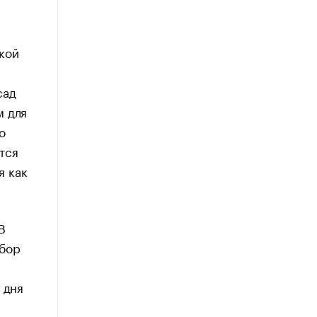
кой
сад
м для
о
тся
я как
В
ыбор
 дня