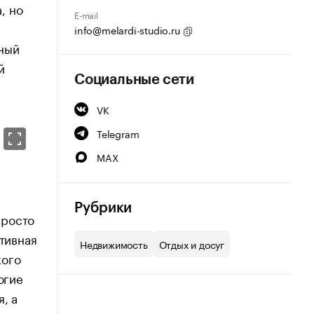
, но
E-mail
info@melardi-studio.ru
ьный
й
Социальные сети
VK
Telegram
MAX
Рубрики
просто
ктивная
Недвижимость
Отдых и досуг
кого
огие
, а