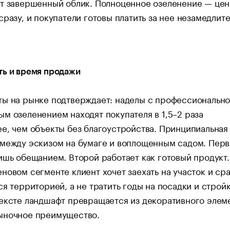
т завершенный облик. Полноценное озеленение — цен
сразу, и покупатели готовы платить за нее незамедлит
ть и время продажи
ты на рынке подтверждает: наделы с профессиональн
м озеленением находят покупателя в 1,5–2 раза
е, чем объекты без благоустройства. Принципиальная
 между эскизом на бумаге и воплощенным садом. Пер
ишь обещанием. Второй работает как готовый продукт.
новом сегменте клиент хочет заехать на участок и сра
ся территорией, а не тратить годы на посадки и стройк
ексте ландшафт превращается из декоративного элем
ыночное преимущество.