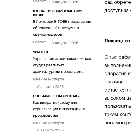
Новость
сад обрете
8 августа 2026
доступная 
КОНСАЛТИНГОВАЯ КОМПАНИЯ
BITOBE
В Лектории BITOBE представили
обновленный инструмент
оценки лидеров
Ликвиднос
Новость
8 августа 2026
VPROEKTE
Опыт рабо
Управление строительством: как
выполненны
студия реализует
архитектурный проект дома
оперативне
Мнение эксперта
разница —
8 августа 2026
остается л
высоком це
ООО «МАЛЛЕНОМ СИСТЕМС»
Как выбрать систему для
пользовать
сериализации и агрегации на
таком конт
производстве
весомое р
Мнение эксперта
8 августа 2026