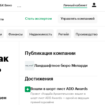
...
БК Вино
Личный кабинет
Стать экспертом
Управлять компанией
кте
азета
жи
Финансы
Недвижимость
Ретейл
Производство
Публикация компании
ак
Ландшафтное бюро Меларди
ь
Достижения
Вошли в шорт-лист ADD Awards
Проект «Усадьба Архангельское» вошел в
шорт-лист ADD Awards — одной из ведущих
шем
премий в дизайне