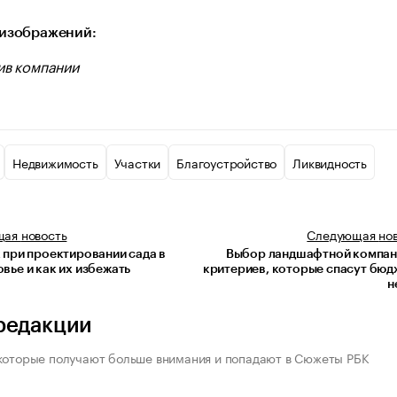
изображений:
ив компании
Недвижимость
Участки
Благоустройство
Ликвидность
щая
новость
Следующая
но
 при проектировании сада в
Выбор ландшафтной компан
вье и как их избежать
критериев, которые спасут бюд
н
редакции
которые получают больше внимания и попадают в Сюжеты РБК