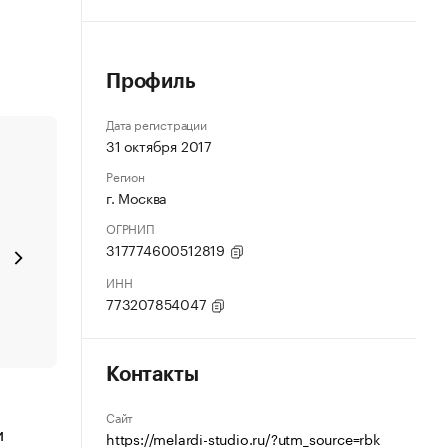
Профиль
Дата регистрации
31 октября 2017
Регион
г. Москва
ОГРНИП
317774600512819
ИНН
773207854047
Контакты
Сайт
и
https://melardi-studio.ru/?utm_source=rbk