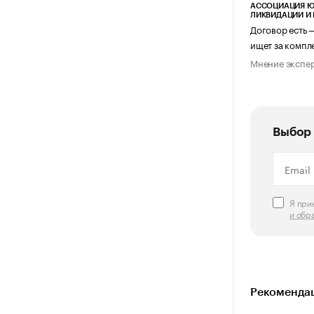
АССОЦИАЦИЯ Ю
ЛИКВИДАЦИИ И
Договор есть 
ищет за компл
Мнение экспе
Выбор 
Я пр
и обр
Рекомендац