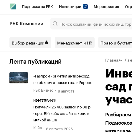
Подписка на РБК
Инвестиции
Мероприятия
Отр
Спорт
Школа управления РБК
РБК Образование
РБ
РБК Компании
Город
Стиль
Крипто
РБК Бизнес-среда
Дискусси
Выбор редакции
Менеджмент и HR
Право и бухгал
Спецпроекты СПб
Конференции СПб
Спецпроекты
Главная
Лан
Технологии и медиа
Финансы
Рынок наличной валют
Лента публикаций
Инве
«Газпром» заметил антирекорд
по объему запасов газа в Европе
сад 
РБК Бизнес
8 августа
учас
НЕФТЕТРАФИК
Получили 26 468 заявок по 38 р
через ВК: кейс онлайн-школы в
Разбираем 
мягкой нише
Подмосковь
Кейс
8 августа 2026
материале