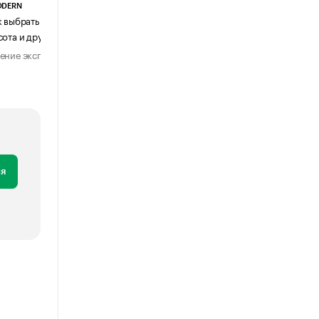
ODERN
АГЕНТСТВО АВИА ЦЕНТР
к выбрать журнальный столик:
Почему шенген перестал быть
сота и другие ключевые параметры
формальностью
ение эксперта
Мнение эксперта
29 июля 2026
31 июля 2026
я