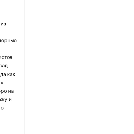
 из
омерные
истов
сад
да как
ых
юро на
ажу и
то