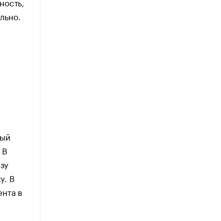
ность,
ельно.
о
вый
 В
зу
у. В
ента в