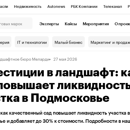
асли
Недвижимость
Autonews
РБК Компании
Телеканал
Р
К Курсы
РБК Life
Тренды
Визионеры
Национальные проекты
Эксперты
Кейсы
Мероприятия
О прое
онный клуб
Исследования
Кредитные рейтинги
Франшизы
Г
терия
IT и технологии
Малый бизнес
Маркетинг и прода
Проверка контрагентов
Политика
Экономика
Бизнес
дшафтное бюро Меларди
27 мая 2026
ы
стиции в ландшафт: к
повышает ликвидност
тка в Подмосковье
как качественный сад повышает ликвидность участка в
е и добавляет до 30% к стоимости. Подробности в на