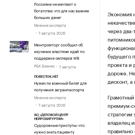
Россияне не мечтают о
богатстве: что для нас важнее
Экономия н
больших денег
некачеств
Мнение эксперта
через два-
7 августа 2026
питомников
Минпромторг сообщил об
функционал
изучении властями идей по
будущего п
поддержке селлеров WB
проекта и 
РБК Бизнес
7 августа
дороже. Н
ПОВЕСТОК.НЕТ
дисконт, а 
Нужен ли военный билет для
получения загранпаспорта
Грамотный 
Мнение эксперта
премиум-с
7 августа 2026
стратегии 
АО «ДЕЛОВОЙ ЦЕНТР
НЕЙРОХИРУРГИИ»
владелец и
Судорожные приступы: что
правильно 
нужно знать пациенту