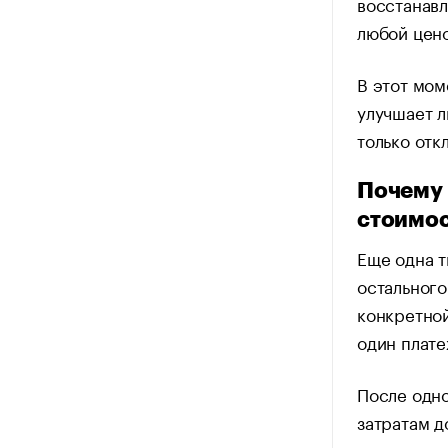
восстанавл
любой цен
В этот мом
улучшает 
только отк
Почему 
стоимос
Еще одна т
остального
конкретной
один плате
После одн
затратам д