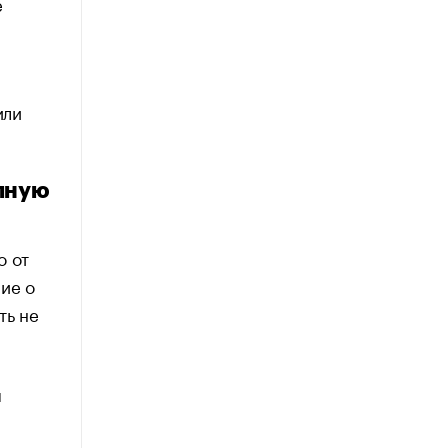
е
или
лную
о от
ие о
ть не
м