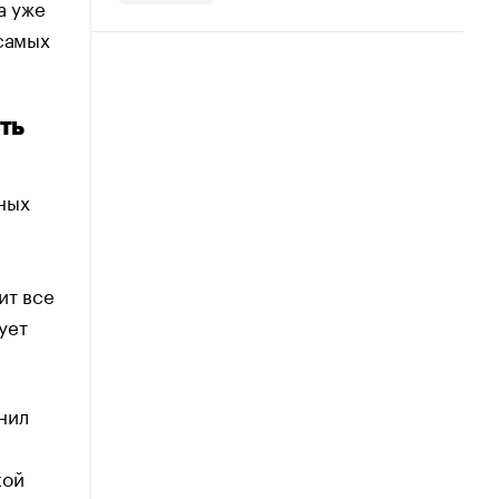
а уже
 самых
ть
ных
.
ит все
ует
енил
кой