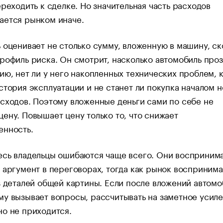
ереходить к сделке. Но значительная часть расходов
ается рынком иначе.
 оценивает не столько сумму, вложенную в машину, ск
рофиль риска. Он смотрит, насколько автомобиль про
ию, нет ли у него накопленных технических проблем, 
стория эксплуатации и не станет ли покупка началом 
сходов. Поэтому вложенные деньги сами по себе не
ену. Повышает цену только то, что снижает
енность.
есь владельцы ошибаются чаще всего. Они восприним
 аргумент в переговорах, тогда как рынок воспринима
з деталей общей картины. Если после вложений автомо
у вызывает вопросы, рассчитывать на заметное усил
о не приходится.