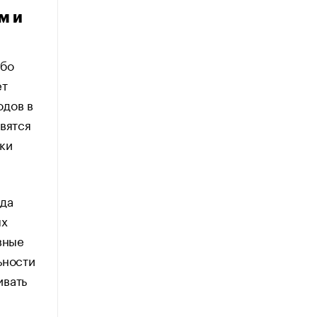
м и
ибо
ет
одов в
вятся
ки
гда
ых
вные
ьности
ивать