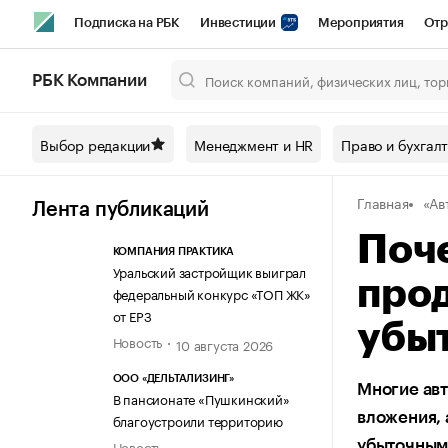
Подписка на РБК
Инвестиции
Мероприятия
Отр
Спорт
Школа управления РБК
РБК Образование
РБ
РБК Компании
Город
Стиль
Крипто
РБК Бизнес-среда
Дискусси
Выбор редакции
Менеджмент и HR
Право и бухгал
Спецпроекты СПб
Конференции СПб
Спецпроекты
Главная
«Ав
Технологии и медиа
Финансы
Рынок наличной валют
Лента публикаций
Поч
КОМПАНИЯ ПРАКТИКА
Уральский застройщик выиграл
про
федеральный конкурс «ТОП ЖК»
от ЕРЗ
убы
Новость
10 августа 2026
ООО «ДЕЛЬТАЛИЗИНГ»
Многие ав
В пансионате «Пушкинский»
вложения, 
благоустроили территорию
Новость
убыточны