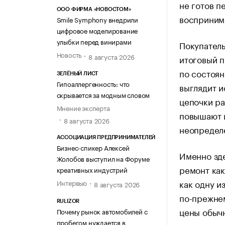
не готов п
ООО ФИРМА «НОВОСТОМ»
восприним
Smile Symphony внедрили
цифровое моделирование
улыбки перед винирами
Покупатель
Новость
8 августа 2026
итоговый п
по состоян
ЗЕЛЁНЫЙ ЛИСТ
Гипоаллергенность: что
выглядит и
скрывается за модным словом
цепочки ра
Мнение эксперта
повышают ц
8 августа 2026
неопредел
АССОЦИАЦИЯ ПРЕДПРИНИМАТЕЛЕЙ
Бизнес-спикер Алексей
Именно зд
Жолобов выступил на Форуме
ремонт как
креативных индустрий
как одну и
Интервью
8 августа 2026
по-прежнем
RULIZOR
цены обычн
Почему рынок автомобилей с
пробегом нуждается в