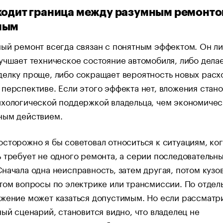
ходит граница между разумным ремонто
ным
ый ремонт всегда связан с понятным эффектом. Он л
учшает техническое состояние автомобиля, либо дела
елку проще, либо сокращает вероятность новых расх
перспективе. Если этого эффекта нет, вложения стано
ихологической поддержкой владельца, чем экономичес
ным действием.
сторожно я бы советовал относиться к ситуациям, ко
 требует не одного ремонта, а серии последовательн
начала одна неисправность, затем другая, потом кузо
том вопросы по электрике или трансмиссии. По отдел
жение может казаться допустимым. Но если рассматр
ный сценарий, становится видно, что владелец не