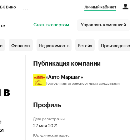
...
БК Вино
Личный кабинет
Стать экспертом
Управлять компанией
кте
азета
жи
Финансы
Недвижимость
Ретейл
Производство
Публикация компании
«Авто Маршал»
Торговля автотранспортными средствами
 в
Профиль
Дата регистрации
е
27 мая 2021
ся
Юридический адрес