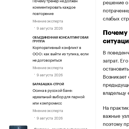
Почему тренер не должен
решение о 
комментировать каждое
потраченны
повторение
слабых стр
Мнение эксперта
9 августа 2026
Почему 
ОБЪЕДИНЕННАЯ КОНСАЛТИНГОВАЯ
ситуац
ГРУППА
Корпоративный конфликт в
В поведен
ООО: как выйти из тупика, если
затрат. Ег
не договориться
остановить
Мнение эксперта
9 августа 2026
Возникает 
предыдущие
БАРАБАШКА-СТРОЙ
Осина в русской бане:
владельцу 
идеальный выбор для парной
или компромисс
На практик
Мнение эксперта
важные узл
9 августа 2026
поэтому пр
«Газпром» заметил антирекорд