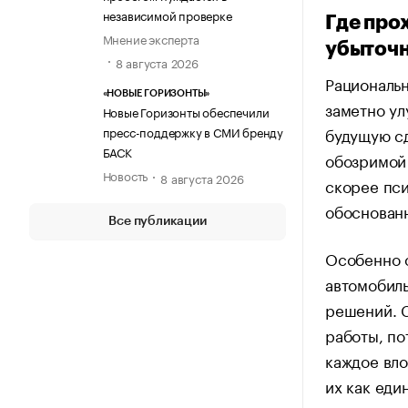
независимой проверке
Где про
Мнение эксперта
убыточ
8 августа 2026
Рациональн
«НОВЫЕ ГОРИЗОНТЫ»
заметно ул
Новые Горизонты обеспечили
пресс-поддержку в СМИ бренду
будущую сд
БАСК
обозримой 
Новость
8 августа 2026
скорее пс
обоснован
Все публикации
Особенно о
автомобиль
решений. С
работы, по
каждое вло
их как еди