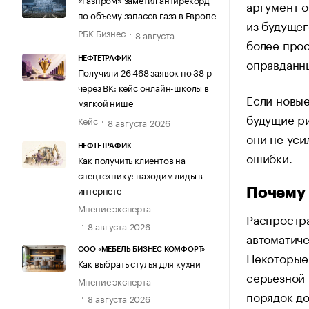
аргумент о
по объему запасов газа в Европе
из будущег
РБК Бизнес
8 августа
более про
оправданны
НЕФТЕТРАФИК
Получили 26 468 заявок по 38 р
через ВК: кейс онлайн-школы в
Если новые
мягкой нише
будущие ри
Кейс
8 августа 2026
они не уси
НЕФТЕТРАФИК
ошибки.
Как получить клиентов на
спецтехнику: находим лиды в
интернете
Почему 
Мнение эксперта
Распростра
8 августа 2026
автоматиче
ООО «МЕБЕЛЬ БИЗНЕС КОМФОРТ»
Некоторые
Как выбрать стулья для кухни
серьезной 
Мнение эксперта
порядок до
8 августа 2026