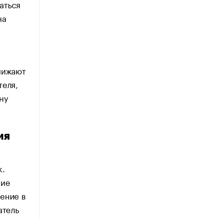
аться
на
нижают
теля,
ну
ия
к.
ние
ение в
атель