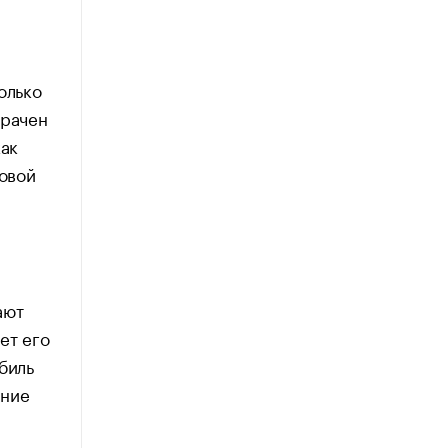
олько
зрачен
как
новой
ают
ет его
биль
ение