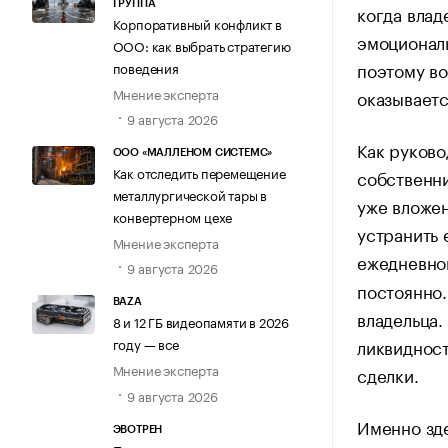
ГРУППА
когда влад
Корпоративный конфликт в
эмоционал
ООО: как выбрать стратегию
поэтому во
поведения
Мнение эксперта
оказываетс
9 августа 2026
Как руково
ООО «МАЛЛЕНОМ СИСТЕМС»
Как отследить перемещение
собственн
металлургической тары в
уже вложен
конвертерном цехе
устранить 
Мнение эксперта
ежедневно
9 августа 2026
постоянно.
BAZA
владельца.
8 и 12 ГБ видеопамяти в 2026
ликвидност
году — все
Мнение эксперта
сделки.
9 августа 2026
Именно зде
ЭВОТРЕН