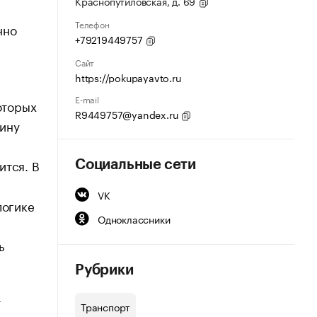
Краснопутиловская, д. 69
Телефон
нно
+79219449757
Сайт
https://pokupayavto.ru
E-mail
оторых
R9449757@yandex.ru
шину
ится. В
Социальные сети
я
VK
логике
Одноклассники
ь
Рубрики
т
Транспорт