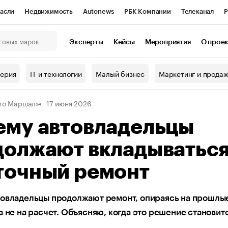
асли
Недвижимость
Autonews
РБК Компании
Телеканал
Р
К Курсы
РБК Life
Тренды
Визионеры
Национальные проекты
Эксперты
Кейсы
Мероприятия
О прое
онный клуб
Исследования
Кредитные рейтинги
Франшизы
Г
терия
IT и технологии
Малый бизнес
Маркетинг и прода
Проверка контрагентов
Политика
Экономика
Бизнес
то Маршал»
17 июня 2026
ы
ему автовладельцы
должают вкладываться
точный ремонт
товладельцы продолжают ремонт, опираясь на прошлы
а не на расчет. Объясняю, когда это решение становит
м