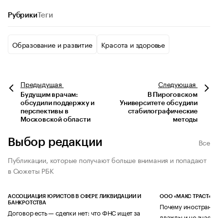
Рубрики
Теги
Образование и развитие
Красота и здоровье
Предыдущая
Следующая
Будущим врачам:
В Пироговском
обсудили поддержку и
Университете обсудили
перспективы в
стабилографические
Московской области
методы
Выбор редакции
Все
Публикации, которые получают больше внимания и попадают
в Сюжеты РБК
АССОЦИАЦИЯ ЮРИСТОВ В СФЕРЕ ЛИКВИДАЦИИ И
ООО «МАКС ТРАСТ»
БАНКРОТСТВА
Почему иностранец
Договор есть — сделки нет: что ФНС ищет за
дважды и не знает 