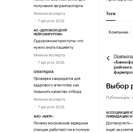
получения загранпаспорта
Мнение эксперта
Теги
7 августа 2026
Компании
АО «ДЕЛОВОЙ ЦЕНТР
НЕЙРОХИРУРГИИ»
Судорожные приступы: что
нужно знать пациенту
Мнение эксперта
Предыду
7 августа 2026
«Биннофар
рейтинге
фармпро
СПЕКТРДАТА
Проверка кандидатов для
кадрового агентства: как
Выбор 
повысить качество отбора
Публикации, 
Мнение эксперта
7 августа 2026
АССОЦИАЦИЯ Ю
ЛИКВИДАЦИИ И
АНО «АИПР»
Договор есть 
Почему московские зарядные
ищет за компл
станции работают не в полную