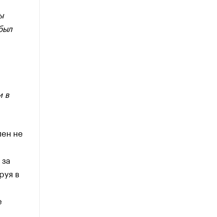
ы
был
и в
лен не
 за
руя в
е