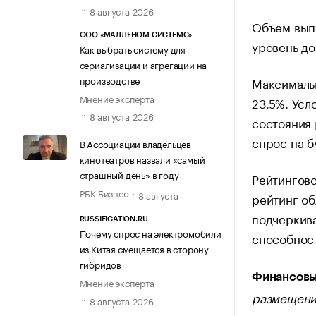
8 августа 2026
Объем выпу
ООО «МАЛЛЕНОМ СИСТЕМС»
уровень до
Как выбрать систему для
сериализации и агрегации на
производстве
Максимальн
Мнение эксперта
23,5%. Усл
8 августа 2026
состояния 
спрос на б
В Ассоциации владельцев
кинотеатров назвали «самый
страшный день» в году
Рейтингов
РБК Бизнес
8 августа
рейтинг об
подчеркива
RUSSIFICATION.RU
Почему спрос на электромобили
способност
из Китая смещается в сторону
гибридов
Финансовы
Мнение эксперта
размещение
8 августа 2026