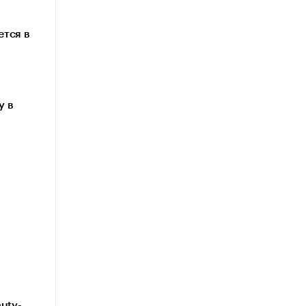
тся в
у в
uty-