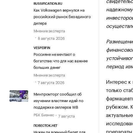
свидетельс
RUSSIFICATION.RU
надежному
Как Volkswagen вернулся на
инвесторов
российский рынок без единого
дилера
осуществл
Мнение эксперта
8 августа 2026
Размещени
финансово
VESPERFIN
Россияне не мечтают о
устойчивог
богатстве: что для нас важнее
период изм
больших денег
Мнение эксперта
Интерес к 
7 августа 2026
только ста
Минпромторг сообщил об
фармацевт
изучении властями идей по
рубежом. К
поддержке селлеров WB
актуальные
РБК Бизнес
7 августа
исследован
ПОВЕСТОК.НЕТ
препараты
Нужен ли военный билет для