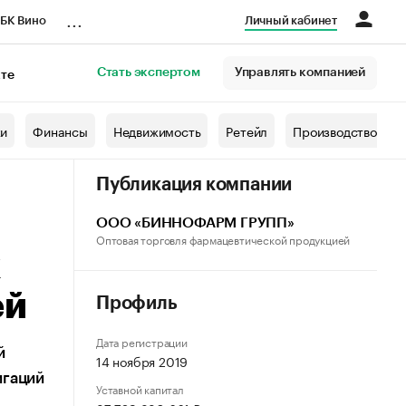
...
БК Вино
Личный кабинет
Стать экспертом
Управлять компанией
кте
азета
жи
Финансы
Недвижимость
Ретейл
Производство
Публикация компании
ООО «БИННОФАРМ ГРУПП»
Оптовая торговля фармацевтической продукцией
к
ей
Профиль
Дата регистрации
й
14 ноября 2019
игаций
Уставной капитал