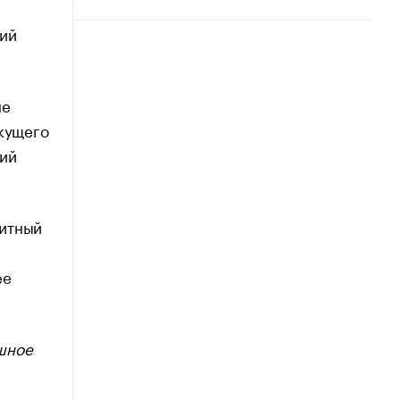
кий
не
екущего
кий
дитный
ее
шное