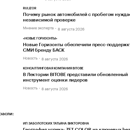
RULIZOR
Почему рынок автомобилей с пробегом нуждае
независимой проверке
Мнение эксперта
8 августа 2026
«НОВЫЕ ГОРИЗОНТЫ»
Новые Горизонты обеспечили пресс-поддержк
СМИ бренду БАСК
Новость
8 августа 2026
КОНСАЛТИНГОВАЯ КОМПАНИЯ BITOBE
В Лектории BITOBE представили обновленный
инструмент оценки лидеров
Новость
8 августа 2026
расли:
ИП ЗАБОЛОТСКИХ ТАТЬЯНА ВИКТОРОВНА
География успеха: ZET COLOR на ключевых bea