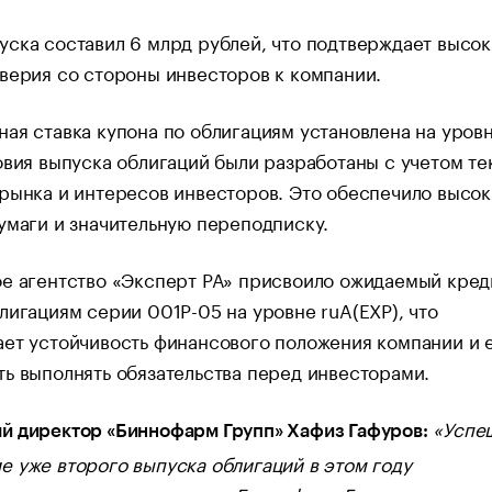
ска составил 6 млрд рублей, что подтверждает высо
верия со стороны инвесторов к компании.
ая ставка купона по облигациям установлена на уров
овия выпуска облигаций были разработаны с учетом т
рынка и интересов инвесторов. Это обеспечило высо
умаги и значительную переподписку.
ое агентство «Эксперт РА» присвоило ожидаемый кре
лигациям серии 001P-05 на уровне ruA(EXP), что
ет устойчивость финансового положения компании и 
ь выполнять обязательства перед инвесторами.
«Успе
й директор «Биннофарм Групп» Хафиз Гафуров:
 уже второго выпуска облигаций в этом году