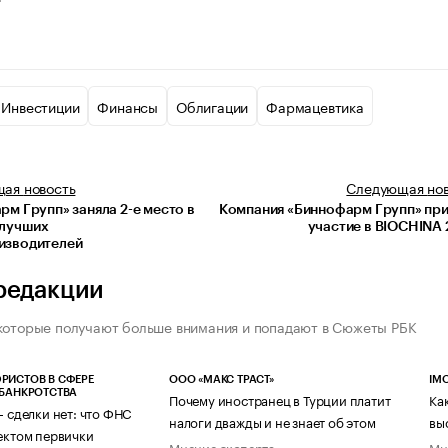
Инвестиции
Финансы
Облигации
Фармацевтика
щая
новость
Следующая
но
м Групп» заняла 2-е место в
Компания «Биннофарм Групп» пр
 лучших
участие в BIOCHINA
изводителей
редакции
которые получают больше внимания и попадают в Сюжеты РБК
РИСТОВ В СФЕРЕ
ООО «МАКС ТРАСТ»
IM
 БАНКРОТСТВА
Почему иностранец в Турции платит
Ка
— сделки нет: что ФНС
налоги дважды и не знает об этом
вы
ектом первички
Мнение эксперта
Мн