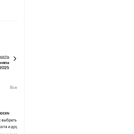
вость
иняла
 2025
Все
ODERN
АГЕНТСТВО АВИА ЦЕНТР
к выбрать журнальный столик:
Почему шенген перестал быть
сота и другие ключевые параметры
формальностью
ение эксперта
Мнение эксперта