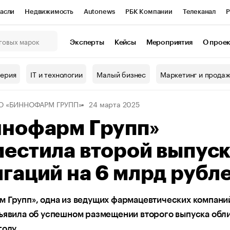
асли
Недвижимость
Autonews
РБК Компании
Телеканал
Р
К Курсы
РБК Life
Тренды
Визионеры
Национальные проекты
Эксперты
Кейсы
Мероприятия
О прое
онный клуб
Исследования
Кредитные рейтинги
Франшизы
Г
терия
IT и технологии
Малый бизнес
Маркетинг и прода
Проверка контрагентов
Политика
Экономика
Бизнес
О «БИННОФАРМ ГРУПП»
24 марта 2025
ы
ннофарм Групп»
естила второй выпус
гаций на 6 млрд рубл
 Групп», одна из ведущих фармацевтических компани
ъявила об успешном размещении второго выпуска обл
году