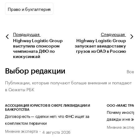
Право и бухгалтерия
Предыдущая
Следующая
Highway Logistic Group
Highway Logistic Group
выступила спонсором
запускает авиадоставку
чемпионата ДФО по
грузов из ОАЭ в Россию
киокусинкай
Выбор редакции
Все
Публикации, которые получают больше внимания и попадают
в Сюжеты РБК
АССОЦИАЦИЯ ЮРИСТОВ В СФЕРЕ ЛИКВИДАЦИИ И
ООО «МАКС ТРАСТ
БАНКРОТСТВА
Почему иностран
Договор есть — сделки нет: что ФНС ищет за
дважды и не знае
комплектом первички
Мнение эксперт
Мнение эксперта
4 августа 2026