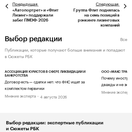
Предыдущая
Следующая
«Автопортрет» и «Флит
Группа Флит поднялась
Лизинг» поддержали
на семь позиций в
забег ПМЭФ-2026
рэнкинге лизинговых
компаний
Выбор редакции
Все
Публикации, которые получают больше внимания и попадают
в Сюжеты РБК
АССОЦИАЦИЯ ЮРИСТОВ В СФЕРЕ ЛИКВИДАЦИИ И
ООО «МАКС ТРАСТ
БАНКРОТСТВА
Почему иностран
Договор есть — сделки нет: что ФНС ищет за
дважды и не знае
комплектом первички
Мнение эксперт
Мнение эксперта
4 августа 2026
Выбор редакции: экспертные публикации
и Сюжеты РБК