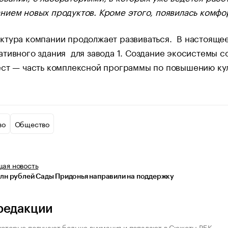
анием новых продуктов. Кроме этого, появилась комфор
тура компании продолжает развиваться. В настоящее
тивного здания для завода 1. Создание экосистемы 
ест — часть комплексной программы по повышению кул
во
Общество
щая
новость
млн рублей Сады Придонья направили на поддержку
редакции
которые получают больше внимания и попадают в Сюжеты РБК