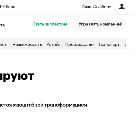
БК Вино
Личный кабинет
Город
Стать экспертом
Управлять компанией
кте
нсы
Недвижимость
Ретейл
Производство
Транспорт
Образ
ируют
ается масштабной трансформацией