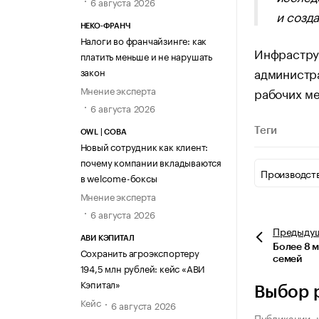
6 августа 2026
и созд
НЕКО-ФРАНЧ
Налоги во франчайзинге: как
Инфраструк
платить меньше и не нарушать
администра
закон
Мнение эксперта
рабочих м
6 августа 2026
Теги
OWL | СОВА
Новый сотрудник как клиент:
почему компании вкладываются
Производст
в welcome-боксы
Мнение эксперта
6 августа 2026
Предыду
АВИ КЭПИТАЛ
Более 8 
Сохранить агроэкспортеру
семей
194,5 млн рублей: кейс «АВИ
Кэпитал»
Выбор 
Кейс
6 августа 2026
Публикации, 