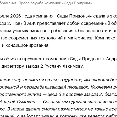
бражения: Пресс-служба компании «Сады Придонья»
реля 2026 года компания «Сады Придонья» сдала в э
ода 2. Новый АБК представляет собой современный объ
ании учитывались все требования к безопасности и э
стве современных технологий и материалов. Комплек
 и кондиционирования.
и объекта президент компании «Сады Придонья» Андр
 директору завода 2 Руслану Хакимову.
шлом году, несмотря на все трудности, мы вложили бо
риальной и перерабатывающей площадок. Ключевым рез
одственного актива — цеха 3 в составе завода 2, благ
 Андрей Самохин. — Сегодня мы сделали еще один зна
с. В новом здании смогли разместиться не только все
ований, с лабораториями, в которых уже ведется ра