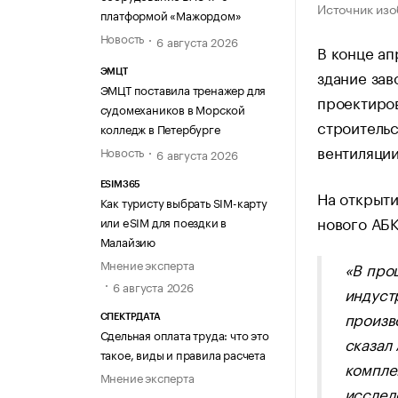
Источник изо
платформой «Мажордом»
Новость
6 августа 2026
В конце ап
здание зав
ЭМЦТ
ЭМЦТ поставила тренажер для
проектиров
судомехаников в Морской
строитель
колледж в Петербурге
вентиляции
Новость
6 августа 2026
ESIM365
На открыти
Как туристу выбрать SIM-карту
нового АБК
или eSIM для поездки в
Малайзию
Мнение эксперта
«В про
6 августа 2026
индуст
произв
СПЕКТРДАТА
Сдельная оплата труда: что это
сказал
такое, виды и правила расчета
комплек
Мнение эксперта
исслед