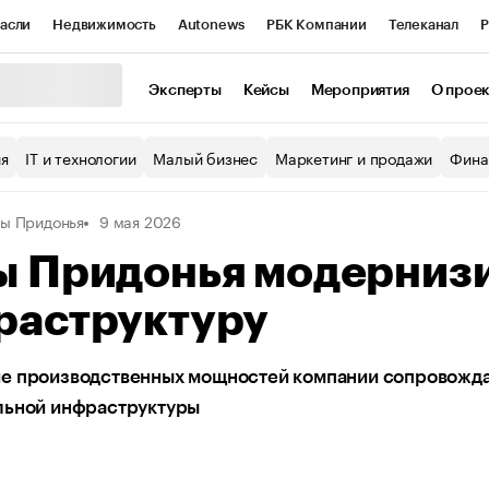
асли
Недвижимость
Autonews
РБК Компании
Телеканал
Р
К Курсы
РБК Life
Тренды
Визионеры
Национальные проекты
Эксперты
Кейсы
Мероприятия
О прое
уб
Исследования
Кредитные рейтинги
Франшизы
Газета
ия
IT и технологии
Малый бизнес
Маркетинг и продажи
Фина
Проверка контрагентов
Политика
Экономика
Бизнес
ы Придонья
9 мая 2026
ы
ы Придонья модерниз
раструктуру
е производственных мощностей компании сопровожд
льной инфраструктуры