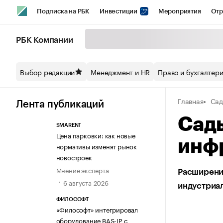
Подписка на РБК
Инвестиции
Мероприятия
Отр
Спорт
Школа управления РБК
РБК Образование
РБ
РБК Компании
Стиль
Крипто
РБК Бизнес-среда
Дискуссионный кл
Выбор редакции
Менеджмент и HR
Право и бухгалтер
Спецпроекты СПб
Конференции СПб
Спецпроекты
Главная
Сад
Технологии и медиа
Финансы
Рынок наличной валют
Лента публикаций
Сад
SMARENT
Цена парковки: как новые
инф
нормативы изменят рынок
новостроек
Мнение эксперта
Расширени
6 августа 2026
индустриа
ФИЛОСОФТ
«Философт» интегрировал
оборудование BAS-IP с