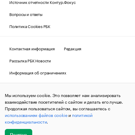
Источник отчетности Контур.Фокус
Вопросы и ответы
Политика Cookies РБК
Контактная информация
Редакция
Рассылка РБК Новости
Информация об ограничениях
Правовая информация
О соблюдении авторских прав
Мы используем cookie. Это позволяет нам анализировать
© АО «РОСБИЗНЕСКОНСАЛТИНГ»,
1995–2026.
Сообщения
и материалы информационного агентства «РБК»
взаимодействие посетителей с сайтом и делать его лучше.
(зарегистрировано Федеральной службой по надзору в сфере
Продолжая пользоваться сайтом, вы соглашаетесь с
связи, информационных технологий и массовых
использованием файлов cookie
и
политикой
коммуникаций (Роскомнадзор) 09.12.2015 за номером ИА
№ФС77-63848) сопровождаются пометкой «РБК». Отдельные
конфиденциальности
.
публикации могут содержать информацию,
не предназначенную для пользователей
до 18 лет.
companycardsfeedback@rbc.ru