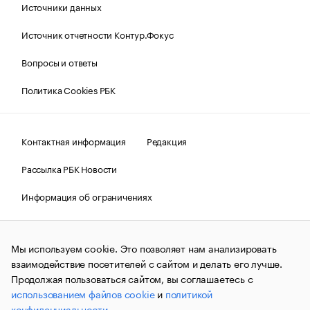
Источники данных
Источник отчетности Контур.Фокус
Вопросы и ответы
Политика Cookies РБК
Контактная информация
Редакция
Рассылка РБК Новости
Информация об ограничениях
Правовая информация
О соблюдении авторских прав
Мы используем cookie. Это позволяет нам анализировать
© АО «РОСБИЗНЕСКОНСАЛТИНГ»,
1995–2026.
Сообщения
и материалы информационного агентства «РБК»
взаимодействие посетителей с сайтом и делать его лучше.
(зарегистрировано Федеральной службой по надзору в сфере
Продолжая пользоваться сайтом, вы соглашаетесь с
связи, информационных технологий и массовых
использованием файлов cookie
и
политикой
коммуникаций (Роскомнадзор) 09.12.2015 за номером ИА
№ФС77-63848) сопровождаются пометкой «РБК». Отдельные
конфиденциальности
.