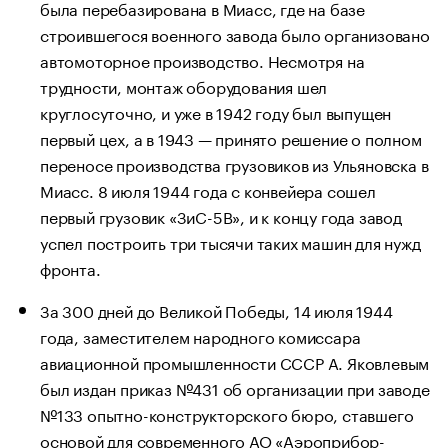
была перебазирована в Миасс, где на базе
строившегося военного завода было организовано
автомоторное производство. Несмотря на
трудности, монтаж оборудования шел
круглосуточно, и уже в 1942 году был выпущен
первый цех, а в 1943 — принято решение о полном
переносе производства грузовиков из Ульяновска в
Миасс. 8 июля 1944 года с конвейера сошел
первый грузовик «ЗиС-5В», и к концу года завод
успел построить три тысячи таких машин для нужд
фронта.
За 300 дней до Великой Победы, 14 июля 1944
года, заместителем народного комиссара
авиационной промышленности СССР А. Яковлевым
был издан приказ №431 об организации при заводе
№133 опытно-конструкторского бюро, ставшего
основой для современного АО «Аэроприбор-