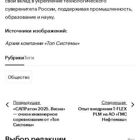
суверенитета России, поддерживая промышленность,
образование и науку.
Источники изображений:
Архив компании «Топ Системы»
Рубрики
Теги
Общество
Предыдущая
Следующая
«САПРатон 2025. Весна»
Опыт внедрения T-FLEX
— очное инженерное
PLM на АО «ГМС
соревнование от «Топ
Нефтемаш»
Системы»
Выбор редакции
Все