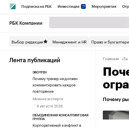
Подписка на РБК
Инвестиции
Мероприятия
Отр
Спорт
Школа управления РБК
РБК Образование
РБ
РБК Компании
Стиль
Крипто
РБК Бизнес-среда
Дискуссионный кл
Выбор редакции
Менеджмент и HR
Право и бухгалтер
Спецпроекты СПб
Конференции СПб
Спецпроекты
Главная
«Ты
Технологии и медиа
Финансы
Рынок наличной валют
Лента публикаций
Поч
ЭВОТРЕН
Почему тренер не должен
огр
комментировать каждое
повторение
Мнение эксперта
Почему рын
9 августа 2026
ОБЪЕДИНЕННАЯ КОНСАЛТИНГОВАЯ
ГРУППА
Корпоративный конфликт в