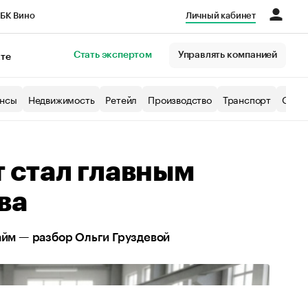
БК Вино
Личный кабинет
Город
Стать экспертом
Управлять компанией
кте
нсы
Недвижимость
Ретейл
Производство
Транспорт
Образ
 стал главным
ва
айм — разбор Ольги Груздевой