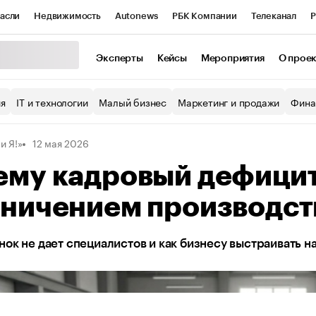
асли
Недвижимость
Autonews
РБК Компании
Телеканал
Р
К Курсы
РБК Life
Тренды
Визионеры
Национальные проекты
Эксперты
Кейсы
Мероприятия
О прое
уб
Исследования
Кредитные рейтинги
Франшизы
Газета
ия
IT и технологии
Малый бизнес
Маркетинг и продажи
Фина
Проверка контрагентов
Политика
Экономика
Бизнес
 и Я!»
12 мая 2026
ы
ему кадровый дефицит
аничением производст
ок не дает специалистов и как бизнесу выстраивать н