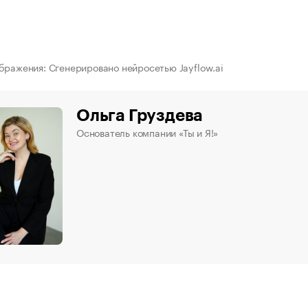
бражения: Сгенерировано нейросетью Jayflow.ai
Ольга Груздева
Основатель компании «Ты и Я!»