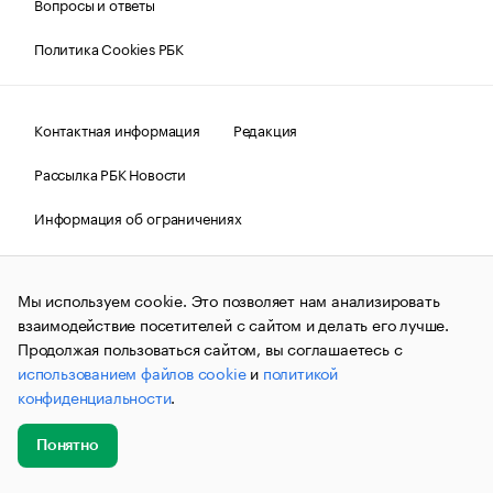
Вопросы и ответы
Политика Cookies РБК
Контактная информация
Редакция
Рассылка РБК Новости
Информация об ограничениях
Правовая информация
О соблюдении авторских прав
Мы используем cookie. Это позволяет нам анализировать
© АО «РОСБИЗНЕСКОНСАЛТИНГ»,
1995–2026.
Сообщения
и материалы информационного агентства «РБК»
взаимодействие посетителей с сайтом и делать его лучше.
(зарегистрировано Федеральной службой по надзору в сфере
Продолжая пользоваться сайтом, вы соглашаетесь с
связи, информационных технологий и массовых
использованием файлов cookie
и
политикой
коммуникаций (Роскомнадзор) 09.12.2015 за номером ИА
№ФС77-63848) сопровождаются пометкой «РБК». Отдельные
конфиденциальности
.
публикации могут содержать информацию,
не предназначенную для пользователей
до 18 лет.
companycardsfeedback@rbc.ru
Понятно
Добавить
Главное
Эксперты
Кейсы
Мероприятия
новость