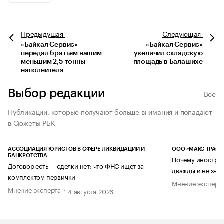
Предыдущая
Следующая
«Байкал Сервис»
«Байкал Сервис»
передал братьям нашим
увеличил складскую
меньшим 2,5 тонны
площадь в Балашихе
наполнителя
Выбор редакции
Все
Публикации, которые получают больше внимания и попадают
в Сюжеты РБК
АССОЦИАЦИЯ ЮРИСТОВ В СФЕРЕ ЛИКВИДАЦИИ И
ООО «МАКС ТРАСТ
БАНКРОТСТВА
Почему иностран
Договор есть — сделки нет: что ФНС ищет за
дважды и не знае
комплектом первички
Мнение эксперт
Мнение эксперта
4 августа 2026