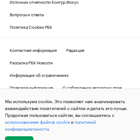
Источник отчетности Контур.Фокус
Вопросы и ответы
Политика Cookies РБК
Контактная информация
Редакция
Рассылка РБК Новости
Информация об ограничениях
Правовая информация
О соблюдении авторских прав
© АО «РОСБИЗНЕСКОНСАЛТИНГ»,
1995–2026.
Сообщения
Мы используем cookie. Это позволяет нам анализировать
и материалы информационного агентства «РБК»
взаимодействие посетителей с сайтом и делать его лучше.
(зарегистрировано Федеральной службой по надзору в сфере
связи, информационных технологий и массовых
Продолжая пользоваться сайтом, вы соглашаетесь с
коммуникаций (Роскомнадзор) 09.12.2015 за номером ИА
использованием файлов cookie
и
политикой
№ФС77-63848) сопровождаются пометкой «РБК». Отдельные
конфиденциальности
.
публикации могут содержать информацию,
не предназначенную для пользователей
до 18 лет.
companycardsfeedback@rbc.ru