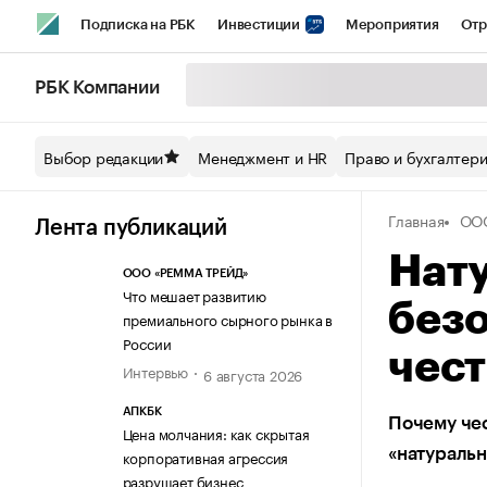
Подписка на РБК
Инвестиции
Мероприятия
Отр
Спорт
Школа управления РБК
РБК Образование
РБ
РБК Компании
Стиль
Крипто
РБК Бизнес-среда
Дискуссионный кл
Выбор редакции
Менеджмент и HR
Право и бухгалтер
Спецпроекты СПб
Конференции СПб
Спецпроекты
Главная
ОО
Технологии и медиа
Финансы
Рынок наличной валют
Лента публикаций
Нату
ООО «РЕММА ТРЕЙД»
Что мешает развитию
без
премиального сырного рынка в
России
чес
Интервью
6 августа 2026
АПКБК
Почему чес
Цена молчания: как скрытая
«натуральн
корпоративная агрессия
разрушает бизнес