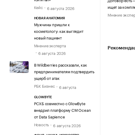
Договор есть 
ищет за компл
Кейс
6 августа 2026
Мнение экспе
НОВАЯ АНАТОМИЯ
Мужчины пришли к
косметологу: как выглядит
новый пациент
Мнение эксперта
Рекомендац
6 августа 2026
В Wildberries рассказали, как
предпринимателям подтвердить
ущерб от атак
РБК Бизнес
6 августа
GLOWBYTE
РСХБ совместно с GlowByte
внедрил платформу CM Ocean
от Data Sapience
Новость
6 августа 2026