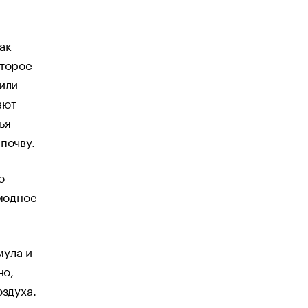
ак
оторое
или
ают
ья
почву.
о
 модное
мула и
но,
оздуха.