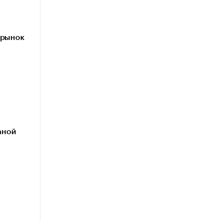
 рынок
аной