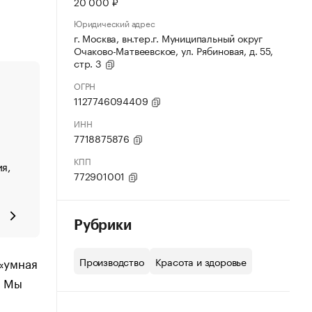
20 000 ₽
Юридический адрес
г. Москва, вн.тер.г. Муниципальный округ
Очаково-Матвеевское, ул. Рябиновая, д. 55,
стр. 3
ОГРН
1127746094409
ИНН
7718875876
КПП
я,
772901001
Рубрики
 «умная
Производство
Красота и здоровье
. Мы