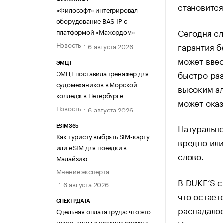
становится
«Философт» интегрировал
оборудование BAS-IP с
Сегодня сл
платформой «Мажордом»
Новость
гарантия б
6 августа 2026
может ввес
ЭМЦТ
быстро раз
ЭМЦТ поставила тренажер для
судомехаников в Морской
высоким а
колледж в Петербурге
может оказ
Новость
6 августа 2026
Натурально
ESIM365
Как туристу выбрать SIM-карту
вредно или
или eSIM для поездки в
слово.
Малайзию
Мнение эксперта
В DUKE’S с
6 августа 2026
что остает
СПЕКТРДАТА
распадалос
Сдельная оплата труда: что это
такое, виды и правила расчета