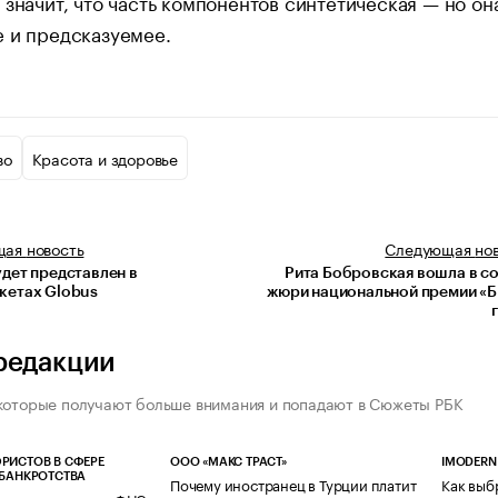
 значит, что часть компонентов синтетическая — но он
е и предсказуемее.
во
Красота и здоровье
щая
новость
Следующая
но
удет представлен в
Рита Бобровская вошла в с
кетах Globus
жюри национальной премии «
редакции
которые получают больше внимания и попадают в Сюжеты РБК
РИСТОВ В СФЕРЕ
ООО «МАКС ТРАСТ»
IMODERN
 БАНКРОТСТВА
Почему иностранец в Турции платит
Как выб