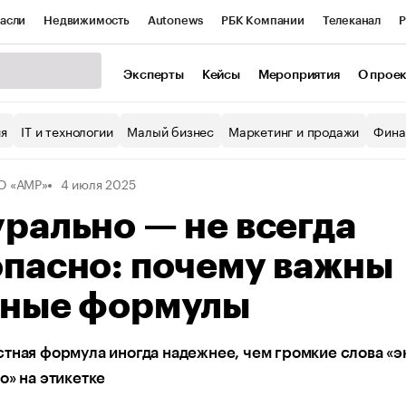
асли
Недвижимость
Autonews
РБК Компании
Телеканал
Р
К Курсы
РБК Life
Тренды
Визионеры
Национальные проекты
Эксперты
Кейсы
Мероприятия
О прое
уб
Исследования
Кредитные рейтинги
Франшизы
Газета
ия
IT и технологии
Малый бизнес
Маркетинг и продажи
Фина
Проверка контрагентов
Политика
Экономика
Бизнес
О «АМР»
4 июля 2025
ы
рально — не всегда
опасно: почему важны
тные формулы
тная формула иногда надежнее, чем громкие слова «э
о» на этикетке