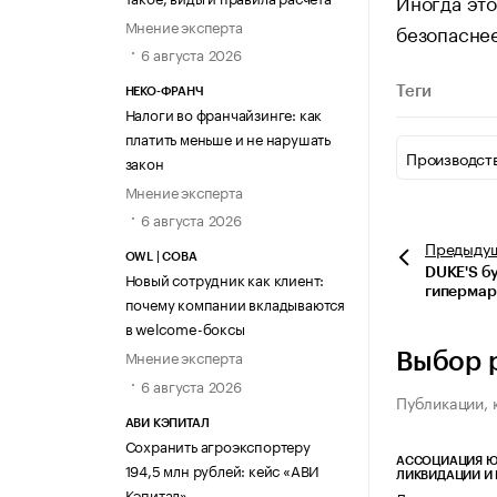
Иногда это
Мнение эксперта
безопасне
6 августа 2026
Теги
НЕКО-ФРАНЧ
Налоги во франчайзинге: как
платить меньше и не нарушать
Производст
закон
Мнение эксперта
6 августа 2026
Предыду
OWL | СОВА
DUKE'S б
Новый сотрудник как клиент:
гипермар
почему компании вкладываются
в welcome-боксы
Мнение эксперта
Выбор 
6 августа 2026
Публикации, 
АВИ КЭПИТАЛ
Сохранить агроэкспортеру
АССОЦИАЦИЯ Ю
194,5 млн рублей: кейс «АВИ
ЛИКВИДАЦИИ И
Кэпитал»