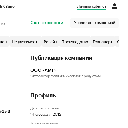
БК Вино
Личный кабинет
Город
Стать экспертом
Управлять компанией
кте
нсы
Недвижимость
Ретейл
Производство
Транспорт
Образ
Публикация компании
ООО «АМР»
Оптовая торговля химическими продуктами
Профиль
Дата регистрации
ко» и
14 февраля 2012
Уставной капитал