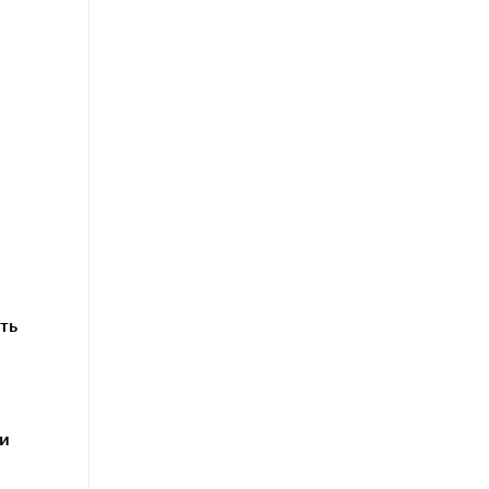
ть
 и