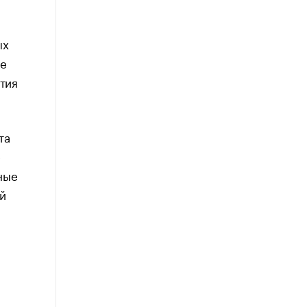
ых
ие
тия
та
е
ные
й