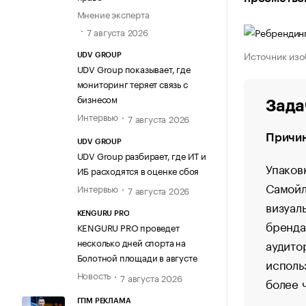
Мнение эксперта
7 августа 2026
Источник изо
UDV GROUP
UDV Group показывает, где
мониторинг теряет связь с
бизнесом
Зада
Интервью
7 августа 2026
Причи
UDV GROUP
UDV Group разбирает, где ИТ и
Упаков
ИБ расходятся в оценке сбоя
Самойл
Интервью
7 августа 2026
визуал
KENGURU PRO
бренда
KENGURU PRO проведет
несколько дней спорта на
аудито
Болотной площади в августе
исполь
Новость
7 августа 2026
более 
ГПМ РЕКЛАМА