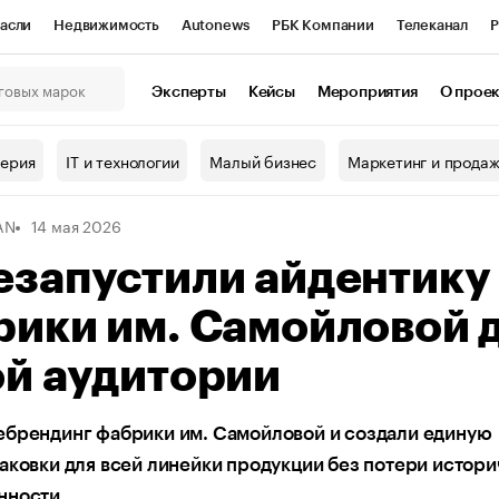
асли
Недвижимость
Autonews
РБК Компании
Телеканал
Р
К Курсы
РБК Life
Тренды
Визионеры
Национальные проекты
Эксперты
Кейсы
Мероприятия
О прое
онный клуб
Исследования
Кредитные рейтинги
Франшизы
Г
терия
IT и технологии
Малый бизнес
Маркетинг и прода
Проверка контрагентов
Политика
Экономика
Бизнес
AN
14 мая 2026
ы
езапустили айдентику
ики им. Самойловой 
ой аудитории
ебрендинг фабрики им. Самойловой и создали единую
аковки для всей линейки продукции без потери истор
нности