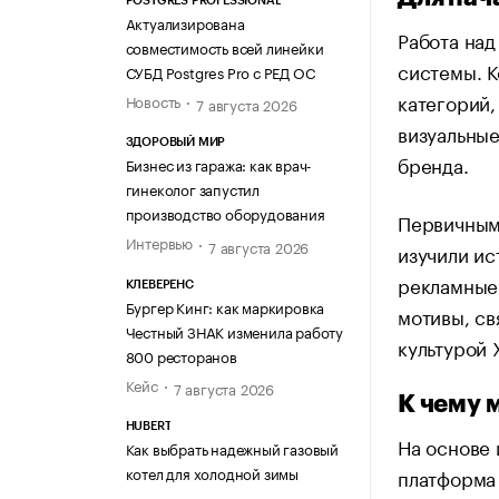
POSTGRES PROFESSIONAL
Актуализирована
Работа над
совместимость всей линейки
системы. К
СУБД Postgres Pro с РЕД ОС
категорий,
Новость
7 августа 2026
визуальны
ЗДОРОВЫЙ МИР
бренда.
Бизнес из гаража: как врач-
гинеколог запустил
производство оборудования
Первичным 
Интервью
7 августа 2026
изучили и
рекламные
КЛЕВЕРЕНС
Бургер Кинг: как маркировка
мотивы, св
Честный ЗНАК изменила работу
культурой 
800 ресторанов
Кейс
7 августа 2026
К чему 
HUBERT
На основе 
Как выбрать надежный газовый
котел для холодной зимы
платформа