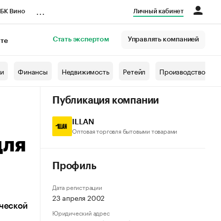
...
БК Вино
Личный кабинет
Стать экспертом
Управлять компанией
кте
азета
жи
Финансы
Недвижимость
Ретейл
Производство
Публикация компании
ILLAN
Оптовая торговля бытовыми товарами
для
Профиль
Дата регистрации
23 апреля 2002
ической
Юридический адрес