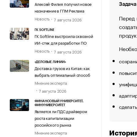
Алексей Филия получил новое
Задача
назначение в ГПМ Реклама
Перед 
Новость
7 августа 2026
создат
ГК SOFTLINE
продук
ГК Softline выстроила сквозной
ИИ-стек для разработки ПО
Необхо
Новость
7 августа 2026
сохрани
«ДЕЛОВЫЕ ЛИНИИ»
Доставка грузов из Китая: как
повысит
выбрать оптимальный способ
Мнение эксперта
унифици
7 августа 2026
адаптир
ФИНАНСОВЫЙ УНИВЕРСИТЕТ,
сделать
ФИНУНИВЕРСИТЕТ
Является ли ПДС драйвером
роста капитализации
российского рынка
Мнение эксперта
История