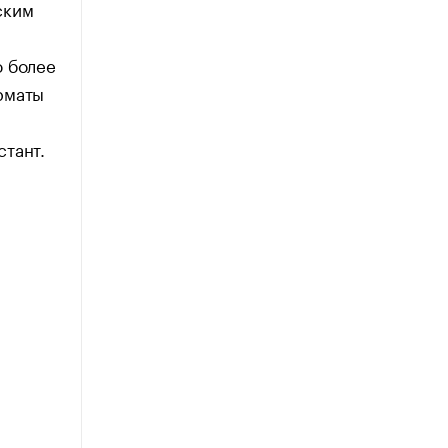
ским
ю более
рматы
стант.