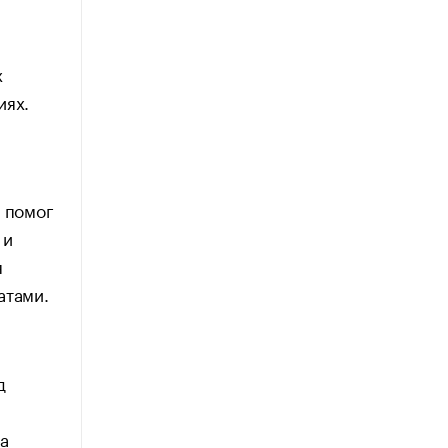
х
иях.
н помог
 и
я
атами.
д
а