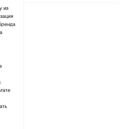
у из
зация
бренда
а
а
а
ьтате
ать