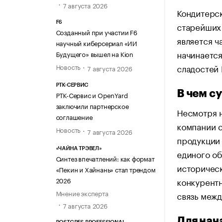
7 августа 2026
Кондитерск
F6
старейших
Созданный при участии F6
является 
научный киберсериал «ИИ
начинается
Будущего» вышел на Kion
сладостей
Новость
7 августа 2026
РТК-СЕРВИС
В чем с
РТК-Сервис и OpenYard
заключили партнерское
Несмотря н
соглашение
компании 
Новость
7 августа 2026
продукции 
«ЧАЙНА ТРЭВЕЛ»
единого об
Синтез впечатлений: как формат
историческ
«Пекин и Хайнань» стал трендом
2026
конкурентн
Мнение эксперта
связь межд
7 августа 2026
Для нач