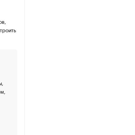
ов,
троить
ы,
м,