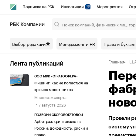
Подписка на РБК
Инвестиции
Мероприятия
Отр
Спорт
Школа управления РБК
РБК Образование
РБ
РБК Компании
Город
Стиль
Крипто
РБК Бизнес-среда
Дискусси
Выбор редакции
Менеджмент и HR
Право и бухгал
Спецпроекты СПб
Конференции СПб
Спецпроекты
Главная
ILL
Технологии и медиа
Финансы
Рынок наличной валют
Лента публикаций
Пер
ООО МКК «СТРАТОСФЕРА»
Фишинг: как не попасться на
фабр
крючок мошенников
Мнение эксперта
нов
7 августа 2026
ПОЗВОНИ СКОРОБОГАТОВОЙ
Провели р
Арбитраж криптовалют в
систему уп
России: доходность, риски и
право
преемстве