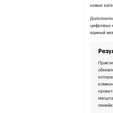
новые кате
Дополнител
цифровых 
единый виз
Резу
Практи
обновл
котора
коммун
проект
масшта
линейк