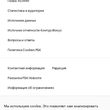
Поиск по ИНН
Статистика и аудитория
Источники данных
Источник отчетности Контур.Фокус
Вопросы и ответы
Политика Cookies РБК
Контактная информация
Редакция
Рассылка РБК Новости
Информация об ограничениях
Правовая информация
О соблюдении авторских прав
Мы используем cookie. Это позволяет нам анализировать
© АО «РОСБИЗНЕСКОНСАЛТИНГ»,
1995–2026.
Сообщения
и материалы информационного агентства «РБК»