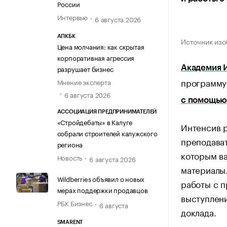
России
Интервью
6 августа 2026
АПКБК
Источник изо
Цена молчания: как скрытая
корпоративная агрессия
разрушает бизнес
Академия 
программу
Мнение эксперта
6 августа 2026
с помощью 
АССОЦИАЦИЯ ПРЕДПРИНИМАТЕЛЕЙ
«Стройдебаты» в Калуге
Интенсив р
собрали строителей калужского
преподава
региона
которым ва
Новость
6 августа 2026
материалы.
Wildberries объявил о новых
работы с п
мерах поддержки продавцов
выступлени
РБК Бизнес
6 августа
доклада.
SMARENT