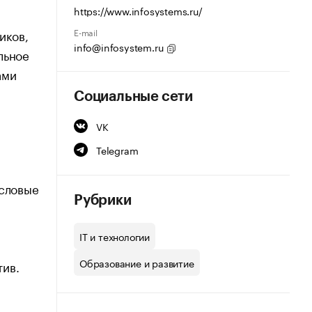
https://www.infosystems.ru/
E-mail
иков,
info@infosystem.ru
льное
ами
Социальные сети
VK
Telegram
ысловые
Рубрики
IT и технологии
Образование и развитие
тив.