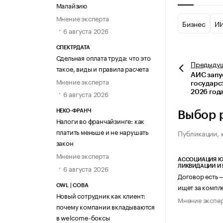
Малайзию
Мнение эксперта
Бизнес
И
6 августа 2026
СПЕКТРДАТА
Сдельная оплата труда: что это
Предыду
такое, виды и правила расчета
АИС запу
Мнение эксперта
государс
2026 год
6 августа 2026
НЕКО-ФРАНЧ
Выбор 
Налоги во франчайзинге: как
платить меньше и не нарушать
Публикации, 
закон
Мнение эксперта
АССОЦИАЦИЯ Ю
6 августа 2026
ЛИКВИДАЦИИ И
Договор есть 
ищет за компл
OWL | СОВА
Новый сотрудник как клиент:
Мнение экспе
почему компании вкладываются
в welcome-боксы