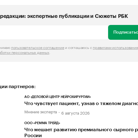
редакции: экспертные публикации и Сюжеты РБК
Подписатьс
инимаю
пользовательское соглашение
и соглашаюсь с
правилами использования
аботки персональных данных
.
ии партнеров:
АО «ДЕЛОВОЙ ЦЕНТР НЕЙРОХИРУРГИИ»
Что чувствует пациент, узнав о тяжелом диагн
Мнение эксперта
6 августа 2026
ООО «РЕММА ТРЕЙД»
Что мешает развитию премиального сырного р
России