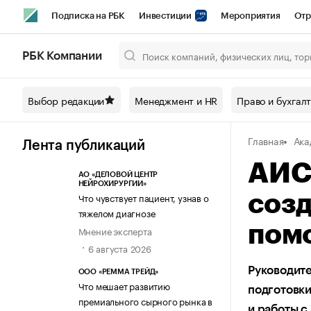
Подписка на РБК
Инвестиции
Мероприятия
Отр
Спорт
Школа управления РБК
РБК Образование
РБ
РБК Компании
Город
Стиль
Крипто
РБК Бизнес-среда
Дискусси
Выбор редакции
Менеджмент и HR
Право и бухгал
Спецпроекты СПб
Конференции СПб
Спецпроекты
Главная
Ака
Технологии и медиа
Финансы
Рынок наличной валют
Лента публикаций
АИС 
АО «ДЕЛОВОЙ ЦЕНТР
НЕЙРОХИРУРГИИ»
Что чувствует пациент, узнав о
созд
тяжелом диагнозе
пом
Мнение эксперта
6 августа 2026
Руководит
ООО «РЕММА ТРЕЙД»
Что мешает развитию
подготовки
премиального сырного рынка в
и работы с