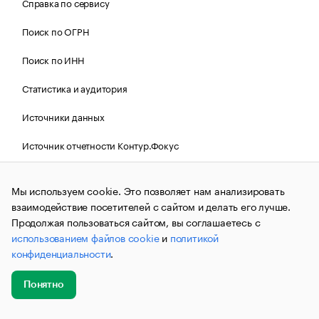
Справка по сервису
Поиск по ОГРН
Поиск по ИНН
Статистика и аудитория
Источники данных
Источник отчетности Контур.Фокус
Вопросы и ответы
Мы используем cookie. Это позволяет нам анализировать
Политика Cookies РБК
взаимодействие посетителей с сайтом и делать его лучше.
Продолжая пользоваться сайтом, вы соглашаетесь с
использованием файлов cookie
и
политикой
конфиденциальности
.
Контактная информация
Редакция
Рассылка РБК Новости
Понятно
Добавить
Главное
Эксперты
Кейсы
Мероприятия
Информация об ограничениях
новость