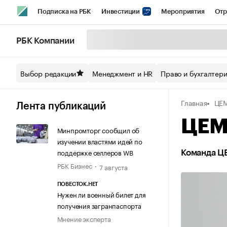
Подписка на РБК
Инвестиции
Мероприятия
Отр
Спорт
Школа управления РБК
РБК Образование
РБ
РБК Компании
Стиль
Крипто
РБК Бизнес-среда
Дискуссионный кл
Выбор редакции
Менеджмент и HR
Право и бухгалтер
Спецпроекты СПб
Конференции СПб
Спецпроекты
Главная
ЦЕ
Технологии и медиа
Финансы
Рынок наличной валют
Лента публикаций
ЦЕМ
Минпромторг сообщил об
изучении властями идей по
поддержке селлеров WB
Команда Ц
РБК Бизнес
7 августа
ПОВЕСТОК.НЕТ
Нужен ли военный билет для
получения загранпаспорта
Мнение эксперта