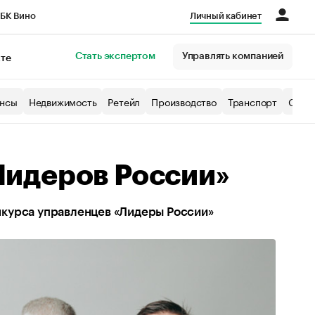
БК Вино
Личный кабинет
Город
Стать экспертом
Управлять компанией
кте
нсы
Недвижимость
Ретейл
Производство
Транспорт
Образ
идеров России»
нкурса управленцев «Лидеры России»