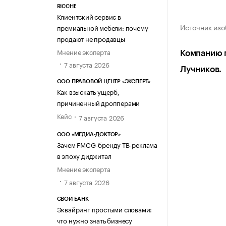
RICCHE
Клиентский сервис в
Источник из
премиальной мебели: почему
продают не продавцы
Мнение эксперта
Компанию п
7 августа 2026
Лучников.
ООО ПРАВОВОЙ ЦЕНТР «ЭКСПЕРТ»
Как взыскать ущерб,
причиненный дропперами
Кейс
7 августа 2026
ООО «МЕДИА-ДОКТОР»
Зачем FMCG-бренду ТВ-реклама
в эпоху диджитал
Мнение эксперта
7 августа 2026
СВОЙ БАНК
Эквайринг простыми словами:
что нужно знать бизнесу