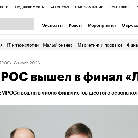
асли
Недвижимость
Autonews
РБК Компании
Телеканал
Р
К Курсы
РБК Life
Тренды
Визионеры
Национальные проекты
Эксперты
Кейсы
Мероприятия
О прое
уб
Исследования
Кредитные рейтинги
Франшизы
Газета
ия
IT и технологии
Малый бизнес
Маркетинг и продажи
Фина
Проверка контрагентов
Политика
Экономика
Бизнес
МРОС
8 июля 2026
ы
РОС вышел в финал «Л
ЕМРОСа вошла в число финалистов шестого сезона ко