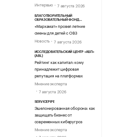
Интервью
7 августа 2026
БЛАГОТВОРИТЕЛЬНЫЙ
ОБРАЗОВАТЕЛЬНЫЙ ФОНД
«МАРХАМАТ»
«Мархамат» провел летние
смены для детей с ОВЗ
Новость
7 августа 2026
ИССЛЕДОВАТЕЛЬСКИЙ ЦЕНТР «АБП»
(ABL)
Рейтинг как капитал: кому
принадлежит цифровая
репутация на платформах
Мнение эксперта
7 августа 2026
SERVICEPIPE
Эшелонированная оборона: как
защищать бизнес от
современных киберугроз
Мнение эксперта
7 августа 2026