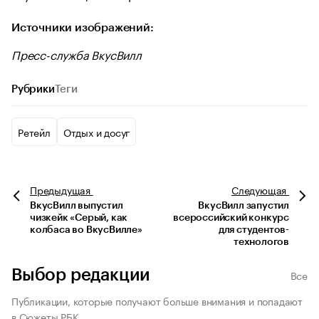
Источники изображений:
Пресс-служба ВкусВилл
Рубрики
Теги
Ретейл
Отдых и досуг
Предыдущая
Следующая
ВкусВилл выпустил
ВкусВилл запустил
чизкейк «Серый, как
всероссийский конкурс
колбаса во ВкусВилле»
для студентов-
технологов
Выбор редакции
Все
Публикации, которые получают больше внимания и попадают
в Сюжеты РБК